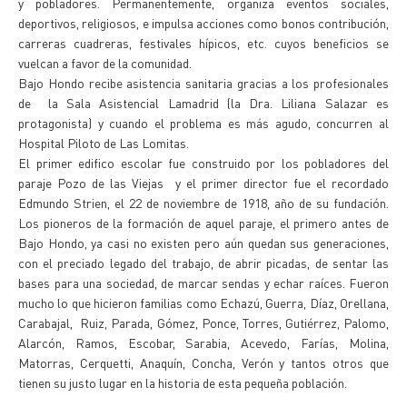
y pobladores. Permanentemente, organiza eventos sociales,
deportivos, religiosos, e impulsa acciones como bonos contribución,
carreras cuadreras, festivales hípicos, etc. cuyos beneficios se
vuelcan a favor de la comunidad.
Bajo Hondo recibe asistencia sanitaria gracias a los profesionales
de la Sala Asistencial Lamadrid (la Dra. Liliana Salazar es
protagonista) y cuando el problema es más agudo, concurren al
Hospital Piloto de Las Lomitas.
El primer edifico escolar fue construido por los pobladores del
paraje Pozo de las Viejas y el primer director fue el recordado
Edmundo Strien, el 22 de noviembre de 1918, año de su fundación.
Los pioneros de la formación de aquel paraje, el primero antes de
Bajo Hondo, ya casi no existen pero aún quedan sus generaciones,
con el preciado legado del trabajo, de abrir picadas, de sentar las
bases para una sociedad, de marcar sendas y echar raíces. Fueron
mucho lo que hicieron familias como Echazú, Guerra, Díaz, Orellana,
Carabajal, Ruiz, Parada, Gómez, Ponce, Torres, Gutiérrez, Palomo,
Alarcón, Ramos, Escobar, Sarabia, Acevedo, Farías, Molina,
Matorras, Cerquetti, Anaquín, Concha, Verón y tantos otros que
tienen su justo lugar en la historia de esta pequeña población.