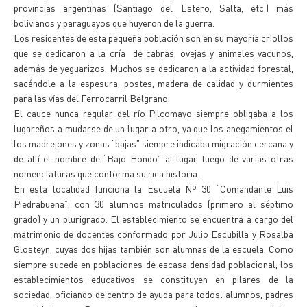
provincias argentinas (Santiago del Estero, Salta, etc.) más
bolivianos y paraguayos que huyeron de la guerra.
Los residentes de esta pequeña población son en su mayoría criollos
que se dedicaron a la cría de cabras, ovejas y animales vacunos,
además de yeguarizos. Muchos se dedicaron a la actividad forestal,
sacándole a la espesura, postes, madera de calidad y durmientes
para las vías del Ferrocarril Belgrano.
El cauce nunca regular del río Pilcomayo siempre obligaba a los
lugareños a mudarse de un lugar a otro, ya que los anegamientos el
los madrejones y zonas “bajas” siempre indicaba migración cercana y
de allí el nombre de “Bajo Hondo” al lugar, luego de varias otras
nomenclaturas que conforma su rica historia.
En esta localidad funciona la Escuela Nº 30 “Comandante Luis
Piedrabuena”, con 30 alumnos matriculados (primero al séptimo
grado) y un plurigrado. El establecimiento se encuentra a cargo del
matrimonio de docentes conformado por Julio Escubilla y Rosalba
Glosteyn, cuyas dos hijas también son alumnas de la escuela. Como
siempre sucede en poblaciones de escasa densidad poblacional, los
establecimientos educativos se constituyen en pilares de la
sociedad, oficiando de centro de ayuda para todos: alumnos, padres