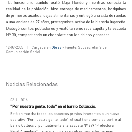
El funcionario aludido visitó Bajo Hondo y mientras conocía la
realidad de la población, hizo entrega de medicamentos, botiquines
de primeros auxilios, cajas alimentarias y entregó una silla de ruedas
a una anciana de 97 años, protagonista activa de la historia lugareña.
Dialogó con los pobladores y visitó la remozada capilla y la escuela
Nº 30, compartiendo un chocolate con los chicos y grandes.
12-07-2005
|
Cargada en
Obras
- Fuente: Subsecretaría de
Comunicación Social
Noticias Relacionadas
02-11-2016
"Por nuestra gente, todo" en el barrio Colluccio.
Está en marcha todos los aspectos previos inherentes a un nuevo
operativo "Por nuestra gente, todo", el cual tiene como epicentro al
barrio Colluccio, puntualmente a la Escuela Nº 399 "Prefectura
Naval Argentina", beneficiando a esa y otras barriadas vecinas.