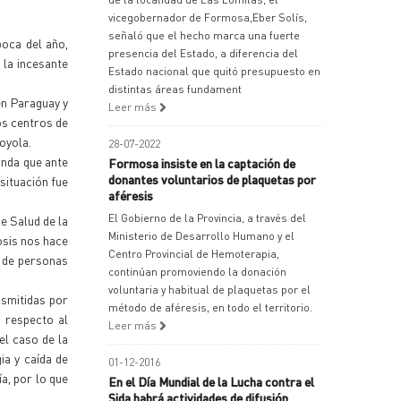
vicegobernador de Formosa,Eber Solís,
señaló que el hecho marca una fuerte
poca del año,
presencia del Estado, a diferencia del
 la incesante
Estado nacional que quitó presupuesto en
distintas áreas fundament
en Paraguay y
Leer más
os centros de
oyola.
28-07-2022
inda que ante
Formosa insiste en la captación de
donantes voluntarios de plaquetas por
situación fue
aféresis
El Gobierno de la Provincia, a través del
e Salud de la
Ministerio de Desarrollo Humano y el
osis nos hace
Centro Provincial de Hemoterapia,
o de personas
continúan promoviendo la donación
voluntaria y habitual de plaquetas por el
asmitidas por
método de aféresis, en todo el territorio.
; respecto al
Leer más
el caso de la
ia y caída de
01-12-2016
a, por lo que
En el Día Mundial de la Lucha contra el
Sida habrá actividades de difusión