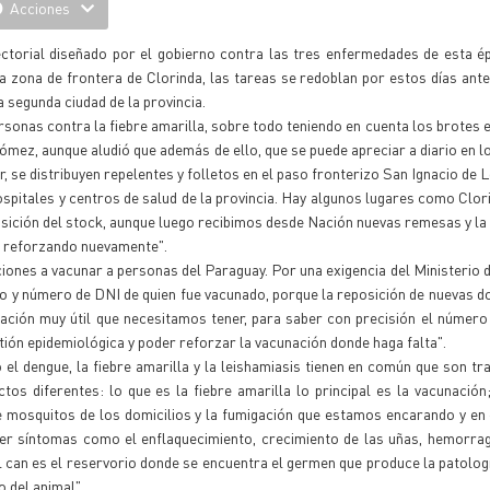
Acciones
ectorial diseñado por el gobierno contra las tres enfermedades de esta é
 la zona de frontera de Clorinda, las tareas se redoblan por estos días ante
a segunda ciudad de la provincia.
sonas contra la fiebre amarilla, sobre todo teniendo en cuenta los brotes 
ómez, aunque aludió que además de ello, que se puede apreciar a diario en l
, se distribuyen repelentes y folletos en el paso fronterizo San Ignacio de L
spitales y centros de salud de la provincia. Hay algunos lugares como Clor
ición del stock, aunque luego recibimos desde Nación nuevas remesas y la 
s reforzando nuevamente".
ciones a vacunar a personas del Paraguay. Por una exigencia del Ministerio d
ido y número de DNI de quien fue vacunado, porque la reposición de nuevas d
ación muy útil que necesitamos tener, para saber con precisión el númer
tión epidemiológica y poder reforzar la vacunación donde haga falta".
el dengue, la fiebre amarilla y la leishamiasis tienen en común que son tr
os diferentes: lo que es la fiebre amarilla lo principal es la vacunación
de mosquitos de los domicilios y la fumigación que estamos encarando y en 
ner síntomas como el enflaquecimiento, crecimiento de las uñas, hemorrag
el can es el reservorio donde se encuentra el germen que produce la patologí
o del animal".