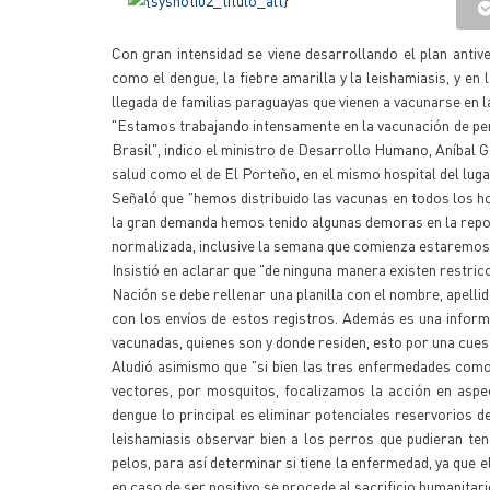
Con gran intensidad se viene desarrollando el plan antiv
como el dengue, la fiebre amarilla y la leishamiasis, y en
llegada de familias paraguayas que vienen a vacunarse en l
"Estamos trabajando intensamente en la vacunación de per
Brasil", indico el ministro de Desarrollo Humano, Aníbal G
salud como el de El Porteño, en el mismo hospital del lugar
Señaló que "hemos distribuido las vacunas en todos los ho
la gran demanda hemos tenido algunas demoras en la repos
normalizada, inclusive la semana que comienza estaremo
Insistió en aclarar que "de ninguna manera existen restric
Nación se debe rellenar una planilla con el nombre, apell
con los envíos de estos registros. Además es una inform
vacunadas, quienes son y donde residen, esto por una cues
Aludió asimismo que "si bien las tres enfermedades como 
vectores, por mosquitos, focalizamos la acción en aspect
dengue lo principal es eliminar potenciales reservorios 
leishamiasis observar bien a los perros que pudieran te
pelos, para así determinar si tiene la enfermedad, ya que 
en caso de ser positivo se procede al sacrificio humanitari