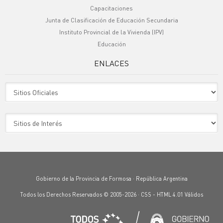
Capacitaciones
Junta de Clasificación de Educación Secundaria
Instituto Provincial de la Vivienda (IPV)
Educación
ENLACES
Sitio Oficiales
Sitio de Interes
Gobierno de la Provincia de Formosa · República Argentina
Todos los Derechos Reservados © 2005-2026 ·
CSS
-
HTML 4.01
Válidos