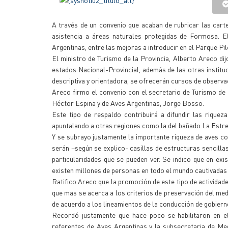
A través de un convenio que acaban de rubricar las carte
asistencia a áreas naturales protegidas de Formosa. 
Argentinas, entre las mejoras a introducir en el Parque P
El ministro de Turismo de la Provincia, Alberto Areco di
estados Nacional-Provincial, además de las otras instituc
descriptiva y orientadora, se ofrecerán cursos de observac
Areco firmo el convenio con el secretario de Turismo de
Héctor Espina y de Aves Argentinas, Jorge Bosso.
Este tipo de respaldo contribuirá a difundir las riqueza
apuntalando a otras regiones como la del bañado La Estre
Y se subrayo justamente la importante riqueza de aves co
serán –según se explico- casillas de estructuras sencillas
particularidades que se pueden ver. Se indico que en exi
existen millones de personas en todo el mundo cautivadas
Ratifico Areco que la promoción de este tipo de actividades
que mas se acerca a los criterios de preservación del med
de acuerdo a los lineamientos de la conducción de gobiern
Recordó justamente que hace poco se habilitaron en e
referentes de Aves Argentinas y la subsecretaria de Me