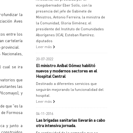
vicegobernador Eber Solís, con la
presencia del jefe de Gabinete de
rofundizar la
Ministros, Antonio Ferreira; la ministra de
ciación Aves
la Comunidad, Gloria Giménez; el
presidente del Instituto de Comunidades
tos entre los
Aborígenes (ICA), Esteban Ramírez;
an cartelería
diputados
 provincial.
Leer más
s Nacionales,
20-07-2022
El ministro Aníbal Gómez habilitó
l cual se ira
nuevos y modernos sectores en el
Hospital Central
rvatorios que
Destinado a diferentes servicios que
isitantes las
seguirán mejorando la funcionalidad del
Pilcomayo), y
hospital.
Leer más
 de que "es la
al de Formosa
04-11-2016
Las brigadas sanitarias llevarán a cabo
ca y junto a
otra intensiva jornada.
 construidos
En continuidad de la campaña que se