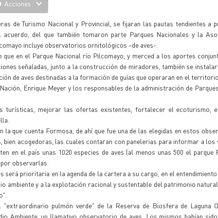
Acciones
ras de Turismo Nacional y Provincial, se fijaran las pautas tendientes a p
El acuerdo, del que también tomaron parte Parques Nacionales y la Aso
ilcomayo incluye observatorios ornitológicos –de aves-.
jo que en el Parque Nacional río Pilcomayo, y merced a los aportes conjun
iones señaladas, junto a la construcción de miradores, también se instalar
ión de aves destinadas a la formación de guías que operaran en el territorio
 Nación, Enrique Meyer y los responsables de la administración de Parque
s turísticas, mejorar las ofertas existentes, fortalecer el ecoturismo, e
lla.
n la que cuenta Formosa, de ahí que fue una de las elegidas en estos obse
, bien acogedoras, las cuales contaran con panelerias para informar a los v
sten en el país unas 1020 especies de aves (al menos unas 500 el parque 
 por observarlas.
 será prioritaria en la agenda de la cartera a su cargo, en el entendimiento
io ambiente y a la explotación racional y sustentable del patrimonio natur
o".
l "extraordinario pulmón verde" de la Reserva de Biosfera de Laguna O
dio Ambiente, un llamativo observatorio de aves. Los mismos habían sido