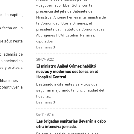
vicegobernador Eber Solís, con la
presencia del jefe de Gabinete de
e la capital,
Ministros, Antonio Ferreira; la ministra de
la Comunidad, Gloria Giménez; el
a fecha en un
presidente del Instituto de Comunidades
Aborígenes (ICA), Esteban Ramírez;
ue sólo resta
diputados
Leer más
ud, además de
20-07-2022
os nacionales
El ministro Aníbal Gómez habilitó
es y prótesis
nuevos y modernos sectores en el
Hospital Central
iliaciones al
Destinado a diferentes servicios que
 construyen a
seguirán mejorando la funcionalidad del
hospital.
Leer más
04-11-2016
Las brigadas sanitarias llevarán a cabo
otra intensiva jornada.
En continuidad de la campaña que se