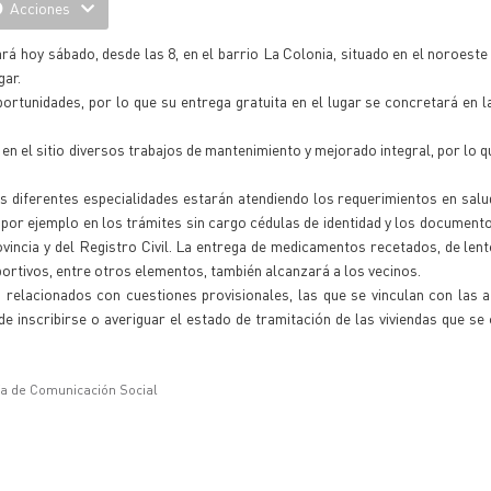
Acciones
á hoy sábado, desde las 8, en el barrio La Colonia, situado en el noroeste d
gar.
oportunidades, por lo que su entrega gratuita en el lugar se concretará en l
n el sitio diversos trabajos de mantenimiento y mejorado integral, por lo q
s diferentes especialidades estarán atendiendo los requerimientos en sal
por ejemplo en los trámites sin cargo cédulas de identidad y los document
ovincia y del Registro Civil. La entrega de medicamentos recetados, de lent
ortivos, entre otros elementos, también alcanzará a los vecinos.
elacionados con cuestiones provisionales, las que se vinculan con las af
e inscribirse o averiguar el estado de tramitación de las viviendas que se
ía de Comunicación Social