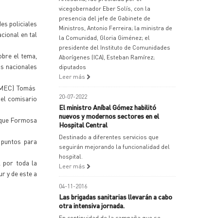
vicegobernador Eber Solís, con la
presencia del jefe de Gabinete de
es policiales
Ministros, Antonio Ferreira; la ministra de
cional en tal
la Comunidad, Gloria Giménez; el
presidente del Instituto de Comunidades
obre el tema,
Aborígenes (ICA), Esteban Ramírez;
as nacionales
diputados
Leer más
SAMEC) Tomás
20-07-2022
 el comisario
El ministro Aníbal Gómez habilitó
nuevos y modernos sectores en el
e que Formosa
Hospital Central
Destinado a diferentes servicios que
 puntos para
seguirán mejorando la funcionalidad del
hospital.
 por toda la
Leer más
r y de este a
04-11-2016
Las brigadas sanitarias llevarán a cabo
otra intensiva jornada.
En continuidad de la campaña que se