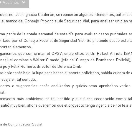
Acciones
obierno, Juan Ignacio Calderón, se reunieron algunos intendentes, autoridad
n el marco del Consejo Provincial de Seguridad Vial, para analizar un plan na
rma parte de la ronda semanal de este día para evaluar casos puntuales s
entado por el Consejo Federal de Seguridad Vial. Se pretende desde esfer
 aporten elementos.
organismos que conforman el CPSV, entre ellos el Dr. Rafael Arriola (
nes), el comisario Walter Olmedo (jefe del Cuerpo de Bomberos Policial),
erpo y Félix Romero, director de Defensa Civil.
 se colocarán bajo la lupa para hacer el aporte solicitado, habida cuenta d
abaja en tal sentido.
ortes o sugerencias serán analizados y quizás sean aprobados varios
nal.
proyecto más ambicioso en tal sentido y que fuera reconocido como tal
 salió muy bien, ahora queremos que el proyecto tenga vigencia de norte a su
ía de Comunicación Social