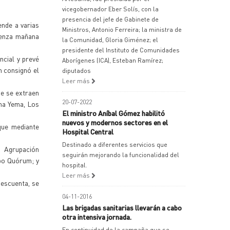
vicegobernador Eber Solís, con la
presencia del jefe de Gabinete de
ende a varias
Ministros, Antonio Ferreira; la ministra de
mienza mañana
la Comunidad, Gloria Giménez; el
presidente del Instituto de Comunidades
ncial y prevé
Aborígenes (ICA), Esteban Ramírez;
n consignó el
diputados
Leer más
de se extraen
20-07-2022
una Yema, Los
El ministro Aníbal Gómez habilitó
nuevos y modernos sectores en el
que mediante
Hospital Central
Destinado a diferentes servicios que
u Agrupación
seguirán mejorando la funcionalidad del
po Quórum; y
hospital.
Leer más
descuenta, se
04-11-2016
Las brigadas sanitarias llevarán a cabo
otra intensiva jornada.
En continuidad de la campaña que se