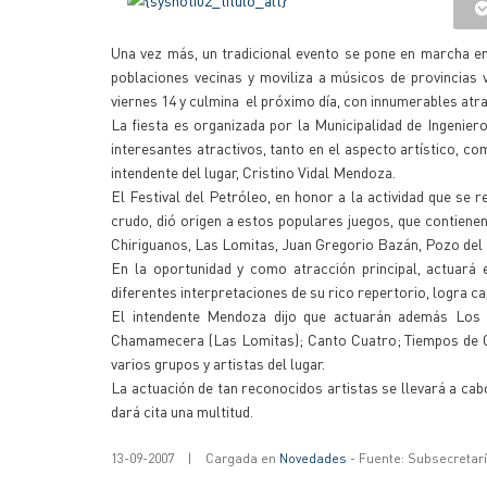
Una vez más, un tradicional evento se pone en marcha en 
poblaciones vecinas y moviliza a músicos de provincias 
viernes 14 y culmina el próximo día, con innumerables atrac
La fiesta es organizada por la Municipalidad de Ingeniero
interesantes atractivos, tanto en el aspecto artístico, c
intendente del lugar, Cristino Vidal Mendoza.
El Festival del Petróleo, en honor a la actividad que se
crudo, dió origen a estos populares juegos, que contie
Chiriguanos, Las Lomitas, Juan Gregorio Bazán, Pozo del 
En la oportunidad y como atracción principal, actuará 
diferentes interpretaciones de su rico repertorio, logra ca
El intendente Mendoza dijo que actuarán además Los 
Chamamecera (Las Lomitas); Canto Cuatro; Tiempos de 
varios grupos y artistas del lugar.
La actuación de tan reconocidos artistas se llevará a cab
dará cita una multitud.
13-09-2007
|
Cargada en
Novedades
- Fuente: Subsecretar