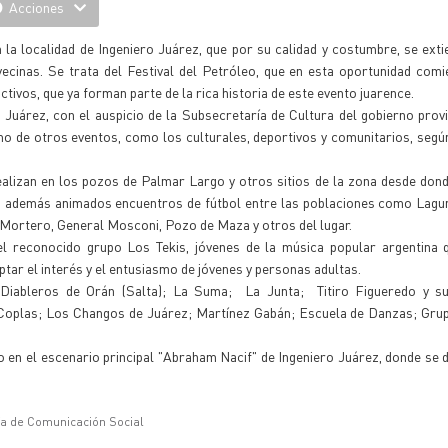
Acciones
la localidad de Ingeniero Juárez, que por su calidad y costumbre, se exti
vecinas. Se trata del Festival del Petróleo, que en esta oportunidad co
tivos, que ya forman parte de la rica historia de este evento juarence.
 Juárez, con el auspicio de la Subsecretaría de Cultura del gobierno provi
omo de otros eventos, como los culturales, deportivos y comunitarios, segú
 realizan en los pozos de Palmar Largo y otros sitios de la zona desde don
nen además animados encuentros de fútbol entre las poblaciones como Lag
Mortero, General Mosconi, Pozo de Maza y otros del lugar.
el reconocido grupo Los Tekis, jóvenes de la música popular argentina 
ptar el interés y el entusiasmo de jóvenes y personas adultas.
Diableros de Orán (Salta); La Suma; La Junta; Titiro Figueredo y s
Coplas; Los Changos de Juárez; Martínez Gabán; Escuela de Danzas; Gru
o en el escenario principal "Abraham Nacif" de Ingeniero Juárez, donde se 
ía de Comunicación Social