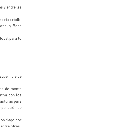
s y entre las
 cría criollo
arne- y Boer,
local para lo
superficie de
tes de monte
ativa con los
pasturas para
orporación de
con riego por
 entre otras.