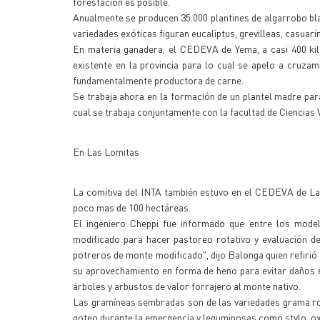
forestación es posible.
Anualmente se producen 35.000 plantines de algarrobo bla
variedades exóticas figuran eucaliptus, grevilleas, casuari
En materia ganadera, el CEDEVA de Yema, a casi 400 kiló
existente en la provincia para lo cual se apelo a cruza
fundamentalmente productora de carne.
Se trabaja ahora en la formación de un plantel madre para 
cual se trabaja conjuntamente con la facultad de Ciencias 
En Las Lomitas
La comitiva del INTA también estuvo en el CEDEVA de Las 
poco mas de 100 hectáreas.
El ingeniero Cheppi fue informado que entre los modelo
modificado para hacer pastoreo rotativo y evaluación de
potreros de monte modificado", dijo Balonga quien refirió
su aprovechamiento en forma de heno para evitar daños en
árboles y arbustos de valor forrajero al monte nativo.
Las gramíneas sembradas son de las variedades grama rode
goteo durante la emergencia y leguminosas como stylo, oxley