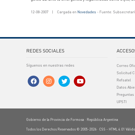
12-08-2007
|
Cargada en
Novedades
- Fuente: Subsecretar
REDES SOCIALES
ACCESO
Síguenos en nuestras redes
Correo Ofi
Solicitud C
Refsatel
Datos Abie
Preguntas
UPSTI
Gobierno de la Provincia de Formosa · República Argentina
Todos los Derechos Reservados © 2005-2026 ·
CSS
-
HTML 4.01
Válid