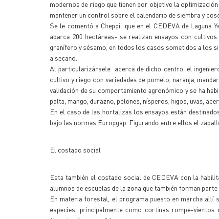
modernos de riego que tienen por objetivo la optimización 
mantener un control sobre el calendario de siembra y cos
Se le comentó a Cheppi que en el CEDEVA de Laguna Ye
abarca 200 hectáreas- se realizan ensayos con cultivos ta
granífero y sésamo, en todos los casos sometidos a los s
a secano.
Al particularizársele acerca de dicho centro, el ingenie
cultivo y riego con variedades de pomelo, naranja, manda
validación de su comportamiento agronómico y se ha habili
palta, mango, durazno, pelones, nísperos, higos, uvas, ac
En el caso de las hortalizas los ensayos están destinad
bajo las normas Europgap. Figurando entre ellos el zapall
El costado social
Esta también el costado social de CEDEVA con la habilita
alumnos de escuelas de la zona que también forman parte d
En materia forestal, el programa puesto en marcha allí s
especies, principalmente como cortinas rompe-vientos 