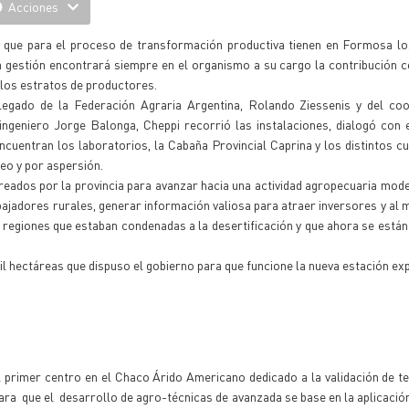
Acciones
te que para el proceso de transformación productiva tienen en Formosa l
a gestión encontrará siempre en el organismo a su cargo la contribución 
 los estratos de productores.
egado de la Federación Agraria Argentina, Rolando Ziessenis y del coo
niero Jorge Balonga, Cheppi recorrió las instalaciones, dialogó con e
cuentran los laboratorios, la Cabaña Provincial Caprina y los distintos cu
teo y por aspersión.
reados por la provincia para avanzar hacia una actividad agropecuaria mod
abajadores rurales, generar información valiosa para atraer inversores y al
 regiones que estaban condenadas a la desertificación y que ahora se están
mil hectáreas que dispuso el gobierno para que funcione la nueva estación ex
rimer centro en el Chaco Árido Americano dedicado a la validación de te
velara que el desarrollo de agro-técnicas de avanzada se base en la aplicaci