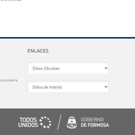
ENLACES
Sitio Oficiales
Secundaria
Sitio de Interes
)