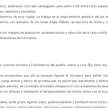
nco, quebracho colorado santiagueño, palo santo e itín entre otras especie
nas, lapachos y leucaenas.
metros de esta ciudad, se trabaja en el mejoramiento genético del pie de
mientos con animales de las razas Anglo Nubian –productora de leche y c
los trabajos de evaluación, estandarización y selección de la raza criolla 
Veterinarias de Corrientes.
Lomitas funciona a 5 kilómetros del pueblo, sobre la ruta 28 y tiene una 
s productivos que allí se ensayan figuran el forrajero para definir lo
 carga animal y banco de proteína que se pastorean diariamente y altern
 que ,además, se contempla el modelo silvopastoril con la implantación de 
 los árboles y finalmente el enriquecimiento del monte nativo con la inc
es, bufel grass, hgatton panic, pankola kalahari y bombasti entre otras 
, siratro, clitoria ternantea, alliscarpus vaginalis y desmanthus virghatus,