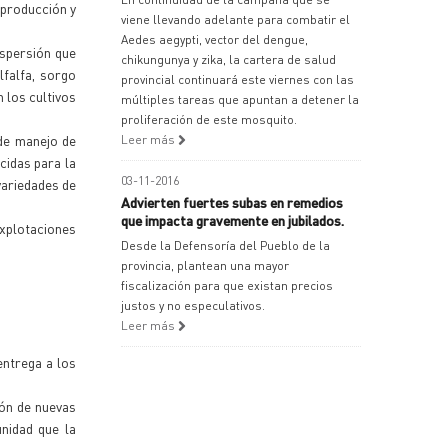
 producción y
viene llevando adelante para combatir el
Aedes aegypti, vector del dengue,
spersión que
chikungunya y zika, la cartera de salud
lfalfa, sorgo
provincial continuará este viernes con las
 los cultivos
múltiples tareas que apuntan a detener la
proliferación de este mosquito.
 de manejo de
Leer más
cidas para la
03-11-2016
variedades de
Advierten fuertes subas en remedios
que impacta gravemente en jubilados.
explotaciones
Desde la Defensoría del Pueblo de la
provincia, plantean una mayor
fiscalización para que existan precios
justos y no especulativos.
Leer más
entrega a los
ión de nuevas
nidad que la