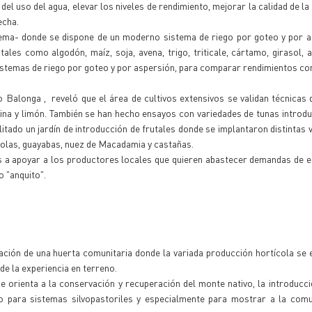
del uso del agua, elevar los niveles de rendimiento, mejorar la calidad de la
echa.
ma- donde se dispone de un moderno sistema de riego por goteo y por a
les como algodón, maíz, soja, avena, trigo, triticale, cártamo, girasol, a
istemas de riego por goteo y por aspersión, para comparar rendimientos con
ro Balonga , reveló que el área de cultivos extensivos se validan técnicas
rina y limón. También se han hecho ensayos con variedades de tunas introdu
tado un jardín de introducción de frutales donde se implantaron distintas 
erolas, guayabas, nuez de Macadamia y castañas.
os a apoyar a los productores locales que quieren abastecer demandas de 
o "anquito".
ción de una huerta comunitaria donde la variada producción hortícola se 
e la experiencia en terreno.
e orienta a la conservación y recuperación del monte nativo, la introducc
o para sistemas silvopastoriles y especialmente para mostrar a la comu