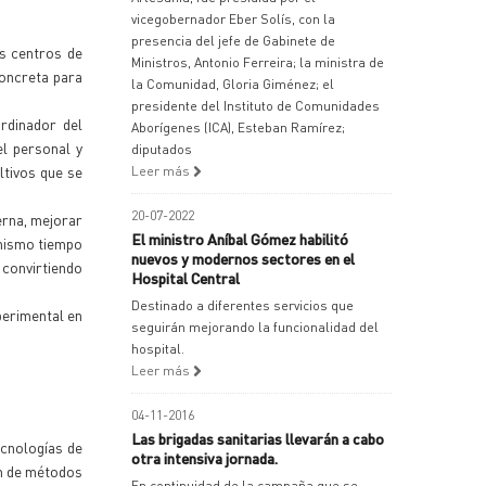
vicegobernador Eber Solís, con la
presencia del jefe de Gabinete de
os centros de
Ministros, Antonio Ferreira; la ministra de
concreta para
la Comunidad, Gloria Giménez; el
presidente del Instituto de Comunidades
rdinador del
Aborígenes (ICA), Esteban Ramírez;
l personal y
diputados
ltivos que se
Leer más
20-07-2022
erna, mejorar
El ministro Aníbal Gómez habilitó
 mismo tiempo
nuevos y modernos sectores en el
 convirtiendo
Hospital Central
Destinado a diferentes servicios que
perimental en
seguirán mejorando la funcionalidad del
hospital.
Leer más
04-11-2016
Las brigadas sanitarias llevarán a cabo
cnologías de
otra intensiva jornada.
ón de métodos
En continuidad de la campaña que se