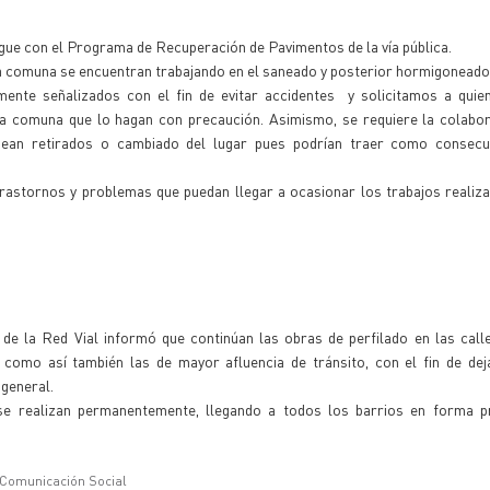
igue con el Programa de Recuperación de Pavimentos de la vía pública.
 la comuna se encuentran trabajando en el saneado y posterior hormigoneado
ente señalizados con el fin de evitar accidentes y solicitamos a quien
 la comuna que lo hagan con precaución. Asimismo, se requiere la colabo
sean retirados o cambiado del lugar pues podrían traer como consecu
trastornos y problemas que puedan llegar a ocasionar los trabajos realiza
de la Red Vial informó que continúan las obras de perfilado en las call
, como así también las de mayor afluencia de tránsito, con el fin de de
 general.
 se realizan permanentemente, llegando a todos los barrios en forma 
 Comunicación Social