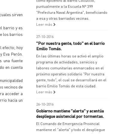
como epicentro al barrio Colluccio,
puntualmente a la Escuela Nº 399
"Prefectura Naval Argentina", beneficiando
cuales sirven
a esa y otras barriadas vecinas.
Leer más
l barrio y es
de los barrios
27-10-2016
"Por nuestra gente, todo" en el barrio
l efecto; hoy
Emilio Tomás.
 y Eva Perón.
En las últimas horas se activó el amplio
s una fuente
programa de actividades, servicios y
ndo en cuenta
labores comunitarias enmarcados en el
próximo operativo solidario "Por nuestra
municipalidad
gente, todo", el cual se desarrollará en el
barrio Emilio Tomás de esta ciudad.
os vecinos de
Leer más
ara acceder a
rrio hacia un
26-10-2016
Gobierno mantiene "alerta" y acentúa
despliegue asistencial por tormentas.
El Comando de Emergencia Provincial
mantiene el "alerta" y todo el despliegue