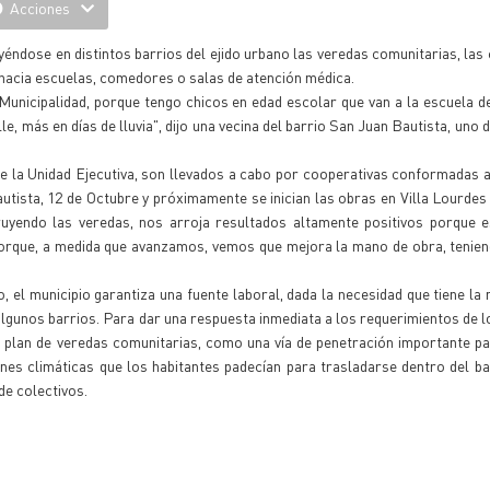
Acciones
éndose en distintos barrios del ejido urbano las veredas comunitarias, las 
hacia escuelas, comedores o salas de atención médica.
unicipalidad, porque tengo chicos en edad escolar que van a la escuela de
le, más en días de lluvia", dijo una vecina del barrio San Juan Bautista, uno 
de la Unidad Ejecutiva, son llevados a cabo por cooperativas conformadas a
tista, 12 de Octubre y próximamente se inician las obras en Villa Lourdes
uyendo las veredas, nos arroja resultados altamente positivos porque e
porque, a medida que avanzamos, vemos que mejora la mano de obra, tenie
 el municipio garantiza una fuente laboral, dada la necesidad que tiene la 
lgunos barrios. Para dar una respuesta inmediata a los requerimientos de l
e plan de veredas comunitarias, como una vía de penetración importante p
ones climáticas que los habitantes padecían para trasladarse dentro del ba
de colectivos.