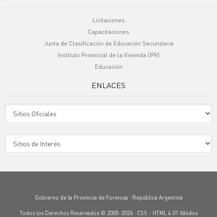
Licitaciones
Capacitaciones
Junta de Clasificación de Educación Secundaria
Instituto Provincial de la Vivienda (IPV)
Educación
ENLACES
Sitio Oficiales
Sitio de Interes
Gobierno de la Provincia de Formosa · República Argentina
Todos los Derechos Reservados © 2005-2026 ·
CSS
-
HTML 4.01
Válidos