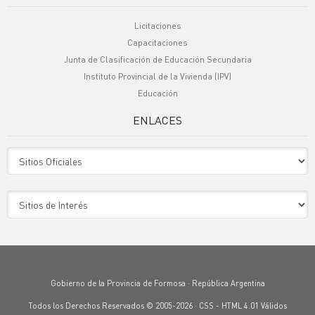
Licitaciones
Capacitaciones
Junta de Clasificación de Educación Secundaria
Instituto Provincial de la Vivienda (IPV)
Educación
ENLACES
Sitio Oficiales
Sitio de Interes
Gobierno de la Provincia de Formosa · República Argentina
Todos los Derechos Reservados © 2005-2026 ·
CSS
-
HTML 4.01
Válidos