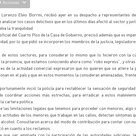
Acciones
, Lorenzo Elvio Borrini, recibió ayer en su despacho a representantes d
 analizar los casos delictivos que en los últimos días afectó al sector y jun
lva la tranquilidad.
o oficial del Cuarto Piso de la Casa de Gobierno, precisó además que es imper
d, por lo que pidió se incorporen los miembros de la justicia, legisladores
 de estos sectores, para considerar lo mismo que lo hicieron con la cúp
en la provincia, que estamos conociendo ahora como “robo express”, ,y otra
es de la actividad comercial expresaron que no quieren que se altere la 
onan en el país y que en estos momentos la consideran amenazadas, frente 
ortunamente inició la policía para restablecer la sensación de segurida
e coordinar acciones más estrechas, para erradicar a estos malvivient
la cartera política.
e las limitaciones legales que tenemos para proceder con menores, algo d
as actitudes de los menores que trabajan en las calles, detectan síntomas
el alcohol. Consultaron acerca del modo de contribución para contar con 
có en cuanto a los reclamos.
 que ser ampliada con la participación de las autoridades judiciales, l