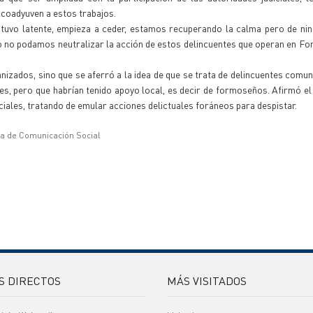
 coadyuven a estos trabajos.
estuvo latente, empieza a ceder, estamos recuperando la calma pero de n
o no podamos neutralizar la acción de estos delincuentes que operan en F
nizados, sino que se aferró a la idea de que se trata de delincuentes comu
es, pero que habrían tenido apoyo local, es decir de formoseños. Afirmó el
ciales, tratando de emular acciones delictuales foráneos para despistar.
ía de Comunicación Social
S DIRECTOS
MÁS VISITADOS