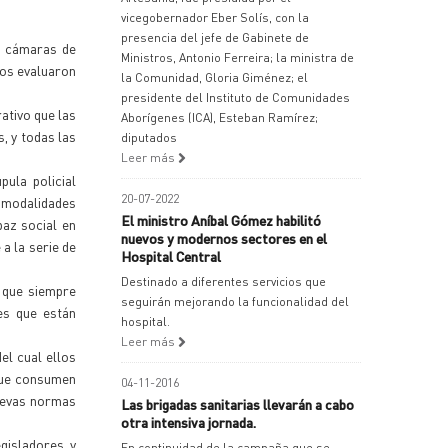
vicegobernador Eber Solís, con la
presencia del jefe de Gabinete de
e cámaras de
Ministros, Antonio Ferreira; la ministra de
tos evaluaron
la Comunidad, Gloria Giménez; el
presidente del Instituto de Comunidades
ativo que las
Aborígenes (ICA), Esteban Ramírez;
, y todas las
diputados
Leer más
ula policial
20-07-2022
s modalidades
El ministro Aníbal Gómez habilitó
paz social en
nuevos y modernos sectores en el
a la serie de
Hospital Central
Destinado a diferentes servicios que
d que siempre
seguirán mejorando la funcionalidad del
es que están
hospital.
Leer más
el cual ellos
 que consumen
04-11-2016
nuevas normas
Las brigadas sanitarias llevarán a cabo
otra intensiva jornada.
egisladores y
En continuidad de la campaña que se