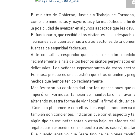
El ministro de Gobierno, Justicia y Trabajo de Formosa
comercio minoristas y mayoristas y farmacéuticos, a fin de
la posibilidad de avanzar en algunos aspectos que les devue
El funcionario, que recibió a los visitantes en su despach
reuniones abarquen además a otros sectores de la comunida
fuerzas de seguridad federales.
Ante consultas, respondió que “es una reunión a pedido
recientemente, a raíz de los hechos ilícitos perpetrados 
delictuales. Los señores representantes de estos sector
Formosa porque es una cuestión que ellos difunden y preg
hechos que hemos tenido recientemente.
Manifestaron su conformidad por las operaciones que op
imperó en Formosa. También se manifestaron a favor d
alterando nuestra forma de vivir local”, afirmó el titular de 
“Coincido plenamente con ellos. Les explicamos acerca d
también son concientes. Indicaron que por el aspecto y l
algún tipo de estupefacientes o están bajo los efectos d
legales para proceder con respecto a estos casos”, desta
Fue cuando sostuvo que “este tipo de reuniones tendría