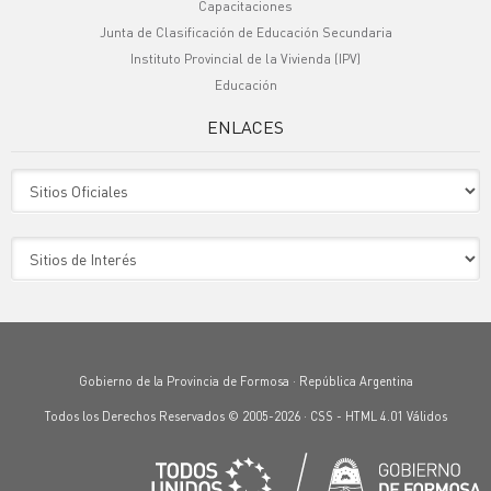
Capacitaciones
Junta de Clasificación de Educación Secundaria
Instituto Provincial de la Vivienda (IPV)
Educación
ENLACES
Sitio Oficiales
Sitio de Interes
Gobierno de la Provincia de Formosa · República Argentina
Todos los Derechos Reservados © 2005-2026 ·
CSS
-
HTML 4.01
Válidos