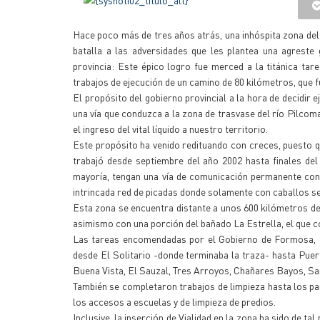
Hace poco más de tres años atrás, una inhóspita zona del
batalla a las adversidades que les plantea una agreste
provincia: Este épico logro fue merced a la titánica tar
trabajos de ejecución de un camino de 80 kilómetros, que fu
El propósito del gobierno provincial a la hora de decidir 
una vía que conduzca a la zona de trasvase del río Pilcom
el ingreso del vital líquido a nuestro territorio.
Este propósito ha venido redituando con creces, puesto qu
trabajó desde septiembre del año 2002 hasta finales del 
mayoría, tengan una vía de comunicación permanente con e
intrincada red de picadas donde solamente con caballos se
Esta zona se encuentra distante a unos 600 kilómetros de e
asimismo con una porción del bañado La Estrella, el que co
Las tareas encomendadas por el Gobierno de Formosa, de
desde El Solitario -donde terminaba la traza- hasta Puer
Buena Vista, El Sauzal, Tres Arroyos, Chañares Bayos, San
También se completaron trabajos de limpieza hasta los pa
los accesos a escuelas y de limpieza de predios.
Inclusive, la inserción de Vialidad en la zona ha sido de 