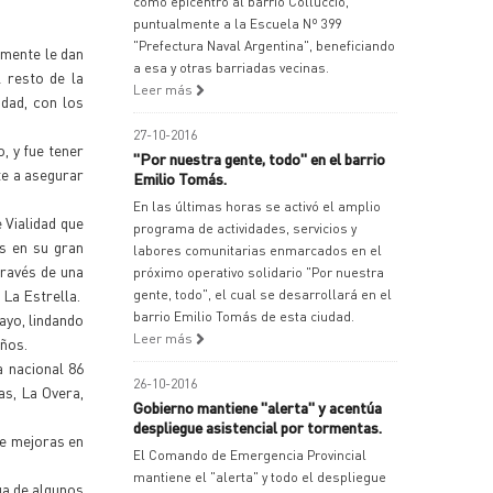
como epicentro al barrio Colluccio,
puntualmente a la Escuela Nº 399
"Prefectura Naval Argentina", beneficiando
amente le dan
a esa y otras barriadas vecinas.
l resto de la
Leer más
idad, con los
27-10-2016
, y fue tener
"Por nuestra gente, todo" en el barrio
te a asegurar
Emilio Tomás.
En las últimas horas se activó el amplio
 Vialidad que
programa de actividades, servicios y
os en su gran
labores comunitarias enmarcados en el
través de una
próximo operativo solidario "Por nuestra
 La Estrella.
gente, todo", el cual se desarrollará en el
barrio Emilio Tomás de esta ciudad.
ayo, lindando
Leer más
eños.
 nacional 86
26-10-2016
as, La Overa,
Gobierno mantiene "alerta" y acentúa
despliegue asistencial por tormentas.
de mejoras en
El Comando de Emergencia Provincial
mantiene el "alerta" y todo el despliegue
ga de algunos