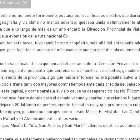
Acciones
 extremo noroeste formoseño, poblada por sacrificados criollos que diari
 geografía y un clima no menos adverso, quedaba unida definitivamente a
ea que a lo largo de más de un año encaró la Dirección Provincial de Vial
e la extensión de la ruta nacional 86.
ejecutar esta tarea, tuvo también otro propósito, más allá del antes señalado
ayo, para facilitar el acceso de máquinas que puedan ejecutar obras tendien
e la sacrificada tarea que encaró el personal de la Dirección Provincial de
año siguiente, posibilitó que centenares de familias de criollos, ganader
l resto de la provincia, algo que hasta entonces no era posible, salvo a 
 podía transitar, y con mayores contratiempos ante cada crecida del bañado
sta capital, y corre paralela al viejo cauce ya desaparecido del río Pilcom
nstituye fuente de vida para el ganado vacuno y caprino que crían los lugar
jaron 80 kilómetros perfectamente transitables, y que prolongan la ruta
to Irigoyen, pasando por parajes como Jesús María, El Mistolar, Las Cañit
 Rafael y El Alambrado, entre otros varios.
rajes Misión El Yuto, San Andrés y San Martín, además de otras acciones 
tal manera, que enfermeros pudieron realizar campañas de vacunación y entre