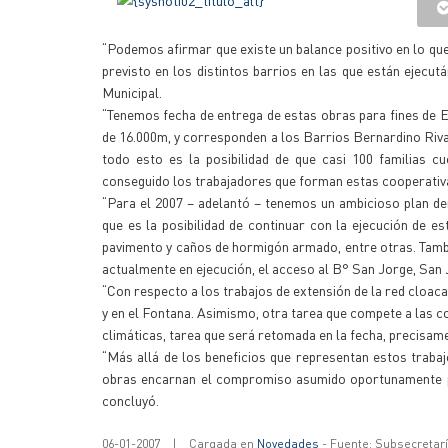
“Podemos afirmar que existe un balance positivo en lo qu
previsto en los distintos barrios en las que están ejecutá
Municipal.
“Tenemos fecha de entrega de estas obras para fines de E
de 16.000m, y corresponden a los Barrios Bernardino Riva
todo esto es la posibilidad de que casi 100 familias 
conseguido los trabajadores que forman estas cooperativ
“Para el 2007 – adelantó – tenemos un ambicioso plan dent
que es la posibilidad de continuar con la ejecución de 
pavimento y caños de hormigón armado, entre otras. Tambi
actualmente en ejecución, el acceso al B° San Jorge, San Ju
“Con respecto a los trabajos de extensión de la red cloaca
y en el Fontana. Asimismo, otra tarea que compete a las co
climáticas, tarea que será retomada en la fecha, precisam
“Más allá de los beneficios que representan estos trabaj
obras encarnan el compromiso asumido oportunamente por 
concluyó.
06-01-2007
|
Cargada en
Novedades
- Fuente: Subsecretar