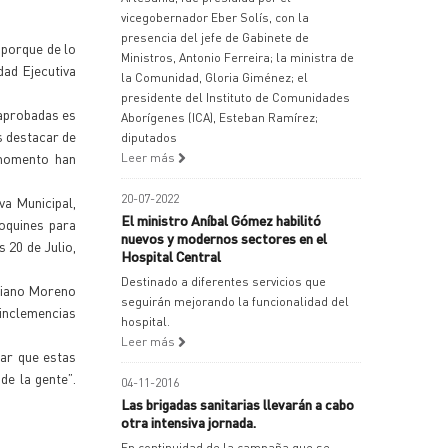
vicegobernador Eber Solís, con la
presencia del jefe de Gabinete de
 porque de lo
Ministros, Antonio Ferreira; la ministra de
dad Ejecutiva
la Comunidad, Gloria Giménez; el
presidente del Instituto de Comunidades
 aprobadas es
Aborígenes (ICA), Esteban Ramírez;
s destacar de
diputados
 momento han
Leer más
20-07-2022
va Municipal,
El ministro Aníbal Gómez habilitó
doquines para
nuevos y modernos sectores en el
 20 de Julio,
Hospital Central
Destinado a diferentes servicios que
ariano Moreno
seguirán mejorando la funcionalidad del
 inclemencias
hospital.
Leer más
car que estas
de la gente”.
04-11-2016
Las brigadas sanitarias llevarán a cabo
otra intensiva jornada.
En continuidad de la campaña que se