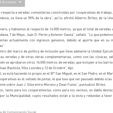
Acciones
e respecta a veredas comunitarias construidas por cooperativas de trabajo,
ndose, se lleva un 90% de la obra”, así lo afirmó Alberto Brítez, de la Uni
nero, y hablamos al respecto de 14.000 metros, ya que el total de veredas
davia, 7 de Mayo, Juan D. Perón y Antenor Gauna”, señaló. “Lo que podemo
cuentan actualmente con ingresos genuinos, debido al aporte que en su
as”.
ro del marco de política de inclusión que lleva adelante la Unidad Ejecuti
estas veredas y de otras obras complementarias, como son las cloacas, a
én se aprobaron otros 16.000 metros de veredas, que incluyen a los barrios
an Bautista, Villa Lourdes y 12 de Octubre”, dijo.
l, se está haciendo lo propio en el B° San Miguel, en el San Pedro, en el M
operativas es el sellado de juntas, el que tuvo que ser pausado debido a las
ente sobre Juan J. Silva entre Moreno y Dean Funes”, puntualizó Britez.
os, tanto para los cooperativistas como para los vecinos, es dable desta
la Municipalidad, cuyos resultados están a la vista y redundan a favor 
ía de Comunicación Social