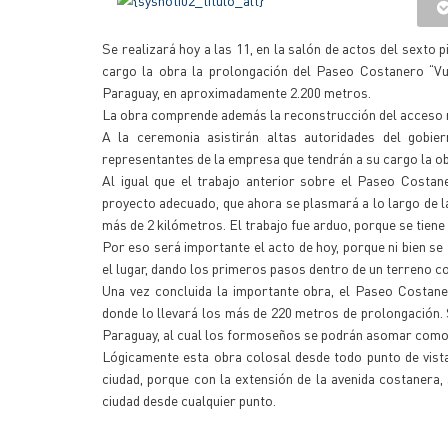
Se realizará hoy a las 11, en la salón de actos del sexto 
cargo la obra la prolongación del Paseo Costanero “Vu
Paraguay, en aproximadamente 2.200 metros.
La obra comprende además la reconstrucción del acceso nor
A la ceremonia asistirán altas autoridades del gobier
representantes de la empresa que tendrán a su cargo la 
Al igual que el trabajo anterior sobre el Paseo Costan
proyecto adecuado, que ahora se plasmará a lo largo de la
más de 2 kilómetros. El trabajo fue arduo, porque se tiene 
Por eso será importante el acto de hoy, porque ni bien se 
el lugar, dando los primeros pasos dentro de un terreno c
Una vez concluida la importante obra, el Paseo Costan
donde lo llevará los más de 220 metros de prolongación. 
Paraguay, al cual los formoseños se podrán asomar como 
Lógicamente esta obra colosal desde todo punto de vista y
ciudad, porque con la extensión de la avenida costanera,
ciudad desde cualquier punto.