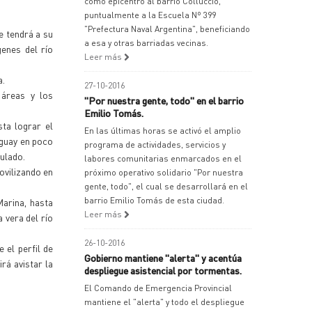
como epicentro al barrio Colluccio,
puntualmente a la Escuela Nº 399
"Prefectura Naval Argentina", beneficiando
e tendrá a su
a esa y otras barriadas vecinas.
enes del río
Leer más
a.
27-10-2016
 áreas y los
"Por nuestra gente, todo" en el barrio
Emilio Tomás.
ta lograr el
En las últimas horas se activó el amplio
aguay en poco
programa de actividades, servicios y
fulado.
labores comunitarias enmarcados en el
ovilizando en
próximo operativo solidario "Por nuestra
gente, todo", el cual se desarrollará en el
barrio Emilio Tomás de esta ciudad.
arina, hasta
Leer más
 vera del río
26-10-2016
 el perfil de
Gobierno mantiene "alerta" y acentúa
rá avistar la
despliegue asistencial por tormentas.
El Comando de Emergencia Provincial
mantiene el "alerta" y todo el despliegue