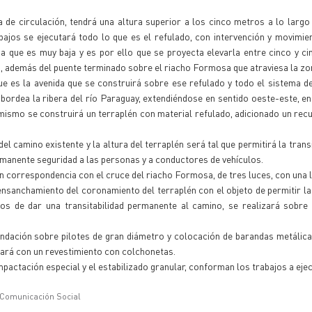
a de circulación, tendrá una altura superior a los cinco metros a lo largo
ajos se ejecutará todo lo que es el refulado, con intervención y movimie
 que es muy baja y es por ello que se proyecta elevarla entre cinco y c
a, además del puente terminado sobre el riacho Formosa que atraviesa la zo
ue es la avenida que se construirá sobre ese refulado y todo el sistema de
bordea la ribera del río Paraguay, extendiéndose en sentido oeste-este, en
l mismo se construirá un terraplén con material refulado, adicionado un rec
l camino existente y la altura del terraplén será tal que permitirá la trans
rmanente seguridad a las personas y a conductores de vehículos.
 correspondencia con el cruce del riacho Formosa, de tres luces, con una l
nsanchamiento del coronamiento del terraplén con el objeto de permitir la
os de dar una transitabilidad permanente al camino, se realizará sobre
undación sobre pilotes de gran diámetro y colocación de barandas metálic
uará con un revestimiento con colchonetas.
pactación especial y el estabilizado granular, conforman los trabajos a eje
 Comunicación Social