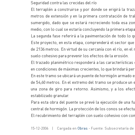
Seguridad contra las crecidas del río
El terraplén a construirse y por donde se erigirá la traz
metros de extensión y en la primera contratación de trab
sumergido, dado que se estará recreciendo toda esa zona
medio, con lo cual se estaría concluyendo la primera etap
La segunda fase referirá a la pavimentación de todo lo q
Este proyecto, en esta etapa, comprenderá el sector que 
de 2136 metros. En virtud de su cercanía con el río, en e
suelo cohesivo para prevenir los efectos de la erosión.
El trazado planimétrico responderá a las características de
en condiciones de máximas crecientes, lo que brindará pe
En este tramo se ubicará un puente de hormigón armado en
de 54,60 metros. En el extremo del tramo se produce un e
una zona de giro para retorno. Asimismo, y a los efect
estabilizado granular.
Para esta obra del puente se prevé la ejecución de una f
central de hormigón. La protección de los conos se efect
El recubrimiento del terraplén con suelo cohesivo con com
15-12-2006
|
Cargada en
Obras
- Fuente: Subsecretaría de