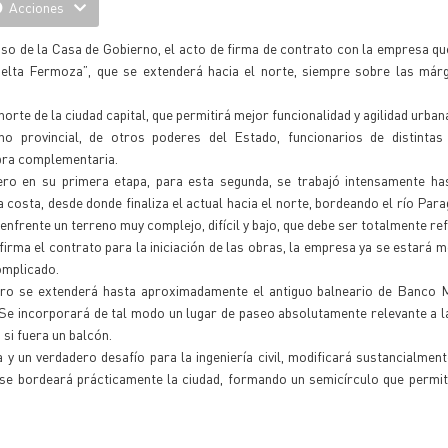
Acciones
piso de la Casa de Gobierno, el acto de firma de contrato con la empresa qu
elta Fermoza”, que se extenderá hacia el norte, siempre sobre las márg
te de la ciudad capital, que permitirá mejor funcionalidad y agilidad urban
no provincial, de otros poderes del Estado, funcionarios de distintas
obra complementaria.
ero en su primera etapa, para esta segunda, se trabajó intensamente has
 costa, desde donde finaliza el actual hacia el norte, bordeando el río Par
enfrente un terreno muy complejo, difícil y bajo, que debe ser totalmente re
firma el contrato para la iniciación de las obras, la empresa ya se estará m
omplicado.
ero se extenderá hasta aproximadamente el antiguo balneario de Banco M
Se incorporará de tal modo un lugar de paseo absolutamente relevante a la
si fuera un balcón.
 un verdadero desafío para la ingeniería civil, modificará sustancialmente
 se bordeará prácticamente la ciudad, formando un semicírculo que permiti