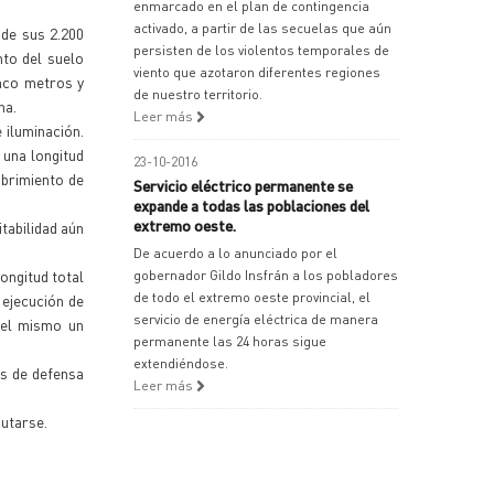
enmarcado en el plan de contingencia
activado, a partir de las secuelas que aún
 de sus 2.200
persisten de los violentos temporales de
nto del suelo
viento que azotaron diferentes regiones
inco metros y
de nuestro territorio.
na.
Leer más
 iluminación.
 una longitud
23-10-2016
ubrimiento de
Servicio eléctrico permanente se
expande a todas las poblaciones del
extremo oeste.
itabilidad aún
De acuerdo a lo anunciado por el
ongitud total
gobernador Gildo Insfrán a los pobladores
de todo el extremo oeste provincial, el
 ejecución de
servicio de energía eléctrica de manera
 el mismo un
permanente las 24 horas sigue
extendiéndose.
as de defensa
Leer más
cutarse.