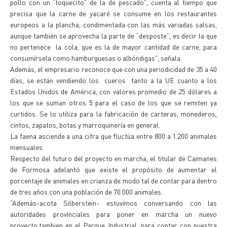
pollo con un “toquecito” de la de pescado”, cuenta al tiempo que
precisa que la carne de yacaré se consume en los restaurantes
europeos a la plancha, condimentada con las más variadas salsas,
aunque también se aprovecha la parte de “desposte”, es decir la que
no pertenece la cola, que es la de mayor cantidad de carne, para
consumírsela como hamburguesas o albóndigas”, señala.
Además, el empresario reconoce que con una periodicidad de 35 a 40
días, se están vendiendo los cueros tanto a la UE cuanto a los
Estados Unidos de América, con valores promedio de 25 dólares a
los que se suman otros 5 para el caso de los que se remiten ya
curtidos. Se lo utiliza para la fabricación de carteras, monederos,
cintos, zapatos, botas y marroquinería en general.
La faena asciende a una cifra que fluctúa entre 800 a 1.200 animales
mensuales.
Respecto del futuro del proyecto en marcha, el titular de Caimanes
de Formosa adelantó que existe el propósito de aumentar el
porcentaje de animales en crianza de modo tal de contar para dentro
de tres años con una población de 70.000 animales.
“Además-acota Silberstein- estuvimos conversando con las
autoridades provinciales para poner en marcha un nuevo
proyecto,tambien en el Parque Industrial, para contar con nuestra