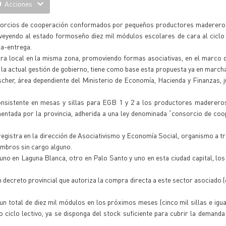
Acciones
nsorcios de cooperación conformados por pequeños productores madereros
roveyendo al estado formoseño diez mil módulos escolares de cara al ciclo 
ra-entrega.
ra local en la misma zona, promoviendo formas asociativas, en el marco 
 la actual gestión de gobierno, tiene como base esta propuesta ya en marcha
cher, área dependiente del Ministerio de Economía, Hacienda y Finanzas, 
consistente en mesas y sillas para EGB 1 y 2 a los productores madereros
entada por la provincia, adherida a una ley denominada “consorcio de coo
registra en la dirección de Asociativismo y Economía Social, organismo a tr
embros sin cargo alguno.
no en Laguna Blanca, otro en Palo Santo y uno en esta ciudad capital, los
.
 un decreto provincial que autoriza la compra directa a este sector asociado 
n total de diez mil módulos en los próximos meses (cinco mil sillas e igua
 ciclo lectivo, ya se disponga del stock suficiente para cubrir la demanda