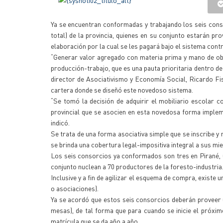
Ya se encuentran conformadas y trabajando los seis co
total) de la provincia, quienes en su conjunto estarán p
elaboración por la cual se les pagará bajo el sistema cont
“Generar valor agregado con materia prima y mano de ob
producción-trabajo, que es una pauta prioritaria dentro de
director de Asociativismo y Economía Social, Ricardo Fis
cartera donde se diseñó este novedoso sistema.
“Se tomó la decisión de adquirir el mobiliario escolar 
provincial que se asocien en esta novedosa forma implem
indicó.
Se trata de una forma asociativa simple que se inscribe y 
se brinda una cobertura legal-impositiva integral a sus mi
Los seis consorcios ya conformados son tres en Pirané, u
conjunto nuclean a 70 productores de la foresto-industria
Inclusive y a fin de agilizar el esquema de compra, existe
o asociaciones).
Ya se acordó que estos seis consorcios deberán proveer u
mesas), de tal forma que para cuando se inicie el próximo
matrícula que se da año a año.