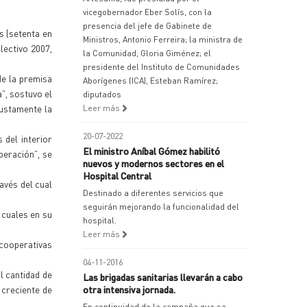
vicegobernador Eber Solís, con la
presencia del jefe de Gabinete de
 (setenta en
Ministros, Antonio Ferreira; la ministra de
lectivo 2007,
la Comunidad, Gloria Giménez; el
presidente del Instituto de Comunidades
de la premisa
Aborígenes (ICA), Esteban Ramírez;
”, sostuvo el
diputados
justamente la
Leer más
20-07-2022
 del interior
El ministro Aníbal Gómez habilitó
peración”, se
nuevos y modernos sectores en el
Hospital Central
avés del cual
Destinado a diferentes servicios que
seguirán mejorando la funcionalidad del
 cuales en su
hospital.
Leer más
(cooperativas
04-11-2016
l cantidad de
Las brigadas sanitarias llevarán a cabo
 creciente de
otra intensiva jornada.
En continuidad de la campaña que se