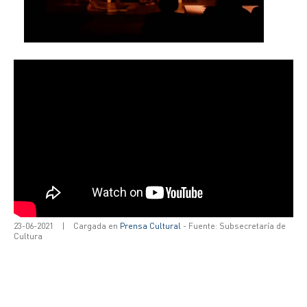
23-06-2021
|
Cargada en
Prensa Cultural
- Fuente: Subsecretaría de
Cultura