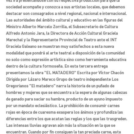
vez ira presentándose con su respectiva producción para que la
sociedad acompañe y conozca a sus artistas locales, que debemos
destacar son consagrados a nivel regional, nacional e internacional.
Las autoridades del ámbito cultural y educativo en las figuras del
Ministro Alberto Marcelo Zorrilla, el Subsecretario de Cultura
Alfredo Antonio Jara, la Directora de Acción Cultural Graciela
Marechal y la Representante Provincial de Teatro ante el INT
Graciela Galeano se muestran muy satisfechos a esta nueva
modalidad que pondrá al arte teatral a disposición de la comunidad
no solo como expresión artística sino como herramienta educativa
dentro de la cultura formoseña. En esta tercera entrega
presentamos la obra "EL MATADERO" Escrita por Víctor Chacón
Dirigida por Lázaro Mareco Grupo de teatro independiente Los
Gregorianos "El matadero" narra la historia de un puñado de
hombres y mujeres que se encuentra a la espera de algunas cabezas
de ganado para saciar su hambre, producto de un ayuno impuesto
por un mandato eclesiástico. La prohibición de consumir carnes
rojas en época de cuaresma exaspera los ánimos y profundiza las
diferencias entre los que acatan las reglas y los que las trasgreden.
Las intensas lluvias agravan aún más la situación en la que se
encuentran. Cuando por fin consiguen la tan preciada carne, esta