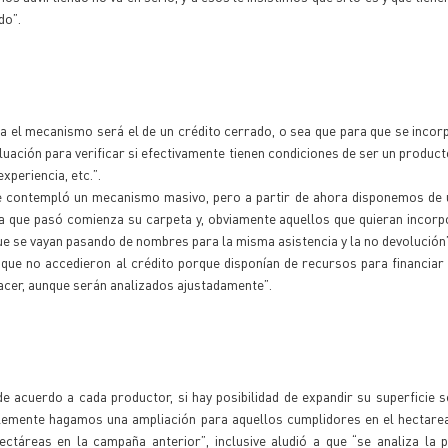
do”.
 el mecanismo será el de un crédito cerrado, o sea que para que se inco
luación para verificar si efectivamente tienen condiciones de ser un producto
xperiencia, etc.”.
se contempló un mecanismo masivo, pero a partir de ahora disponemos de 
 que pasó comienza su carpeta y, obviamente aquellos que quieran incorp
 se vayan pasando de nombres para la misma asistencia y la no devolución”
e no accedieron al crédito porque disponían de recursos para financiar 
acer, aunque serán analizados ajustadamente”.
e acuerdo a cada productor, si hay posibilidad de expandir su superficie s
lemente hagamos una ampliación para aquellos cumplidores en el hectarea
táreas en la campaña anterior”, inclusive aludió a que “se analiza la p