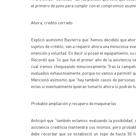
el primero de junio para cumplir con el compromiso asumi
Ahora, crédito cerrado
Explicó asimismo Basterra que “hemos decidido que ahora
sujetos de crédito, van a requerir ahora una minuciosa eva
intención y voluntad. Es decir si posee el equipamiento, su e
Recordó que “lo que fue el primer año de la asistencia 
cual iremos chequeando minuciosamente. Tras la campaña
evaluados exhaustivamente, porque no vamos a permitir que
Mencionó asimismo que “hay también casos de personas qu
estas si eventualmente quieran tomarlo ahora lo podrán h
Probable ampliación y recupero de maquinarías
Anticipó que “también estamos evaluando la posibilidad, d
asistencia crediticia mantendrá sus montos, pero probab
debe recordar que se estableció un tope de hasta 50 hec