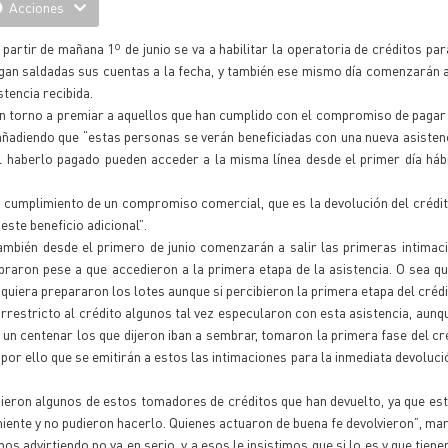
Acciones
 partir de mañana 1º de junio se va a habilitar la operatoria de créditos pa
an saldadas sus cuentas a la fecha, y también ese mismo día comenzarán a
stencia recibida.
a en torno a premiar a aquellos que han cumplido con el compromiso de pagar 
añadiendo que “estas personas se verán beneficiadas con una nueva asistenci
 al haberlo pagado pueden acceder a la misma línea desde el primer día háb
cumplimiento de un compromiso comercial, que es la devolución del crédito
este beneficio adicional”.
ambién desde el primero de junio comenzarán a salir las primeras intimac
raron pese a que accedieron a la primera etapa de la asistencia. O sea q
uiera prepararon los lotes aunque si percibieron la primera etapa del crédi
rrestricto al crédito algunos tal vez especularon con esta asistencia, aunq
n centenar los que dijeron iban a sembrar, tomaron la primera fase del cré
por ello que se emitirán a estos las intimaciones para la inmediata devolució
ubieron algunos de estos tomadores de créditos que han devuelto, ya que es
niente y no pudieron hacerlo. Quienes actuaron de buena fe devolvieron”, ma
s advirtiendo no va en serio, y a esos le insistimos que si lo es y que tiene