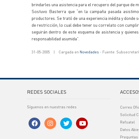
brindarles una asistencia para el recupero del parque de m
Sostuvo Basterra que “en la campaña pasada asistimos
productores. Se trató de una experiencia inédita y donde se
de restricción, lo cual debe tener su correlato con cumpli
seguirán dentro de este esquema de asistencia y quienes
responsabilidad asumida”.
31-05-2005
|
Cargada en
Novedades
- Fuente: Subsecretar
REDES SOCIALES
ACCESO
Síguenos en nuestras redes
Correo Ofi
Solicitud C
Refsatel
Datos Abie
Preguntas