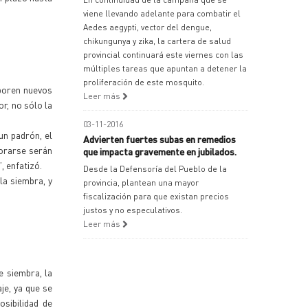
viene llevando adelante para combatir el
Aedes aegypti, vector del dengue,
chikungunya y zika, la cartera de salud
provincial continuará este viernes con las
múltiples tareas que apuntan a detener la
proliferación de este mosquito.
rporen nuevos
Leer más
r, no sólo la
03-11-2016
un padrón, el
Advierten fuertes subas en remedios
orarse serán
que impacta gravemente en jubilados.
, enfatizó.
Desde la Defensoría del Pueblo de la
la siembra, y
provincia, plantean una mayor
fiscalización para que existan precios
justos y no especulativos.
Leer más
e siembra, la
je, ya que se
osibilidad de