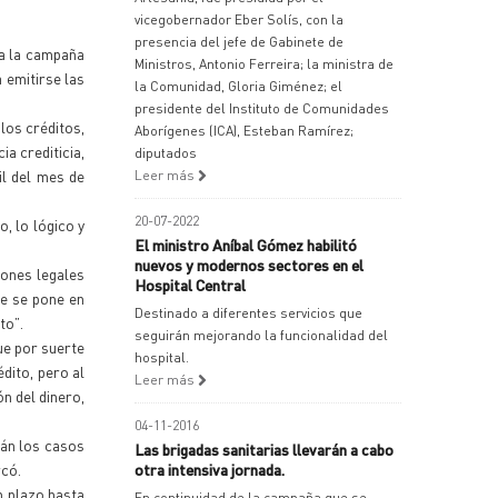
vicegobernador Eber Solís, con la
presencia del jefe de Gabinete de
ra la campaña
Ministros, Antonio Ferreira; la ministra de
 emitirse las
la Comunidad, Gloria Giménez; el
presidente del Instituto de Comunidades
los créditos,
Aborígenes (ICA), Esteban Ramírez;
a crediticia,
diputados
il del mes de
Leer más
20-07-2022
, lo lógico y
El ministro Aníbal Gómez habilitó
nuevos y modernos sectores en el
iones legales
Hospital Central
ue se pone en
Destinado a diferentes servicios que
to”.
seguirán mejorando la funcionalidad del
ue por suerte
hospital.
dito, pero al
Leer más
n del dinero,
04-11-2016
tán los casos
Las brigadas sanitarias llevarán a cabo
rcó.
otra intensiva jornada.
n plazo hasta
En continuidad de la campaña que se