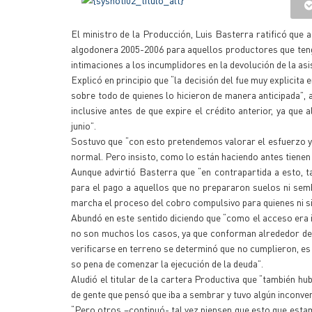
El ministro de la Producción, Luis Basterra ratificó que a
algodonera 2005-2006 para aquellos productores que teng
intimaciones a los incumplidores en la devolución de la asi
Explicó en principio que “la decisión del fue muy explicit
sobre todo de quienes lo hicieron de manera anticipada”, 
inclusive antes de que expire el crédito anterior, ya que
junio”.
Sostuvo que “con esto pretendemos valorar el esfuerzo y 
normal. Pero insisto, como lo están haciendo antes tienen 
Aunque advirtió Basterra que “en contrapartida a esto, t
para el pago a aquellos que no prepararon suelos ni semb
marcha el proceso del cobro compulsivo para quienes ni siq
Abundó en este sentido diciendo que “como el acceso era i
no son muchos los casos, ya que conforman alrededor de u
verificarse en terreno se determinó que no cumplieron, es 
so pena de comenzar la ejecución de la deuda”.
Aludió el titular de la cartera Productiva que “también h
de gente que pensó que iba a sembrar y tuvo algún inconve
“Pero otros –continuó- tal vez piensen que esto que estamo