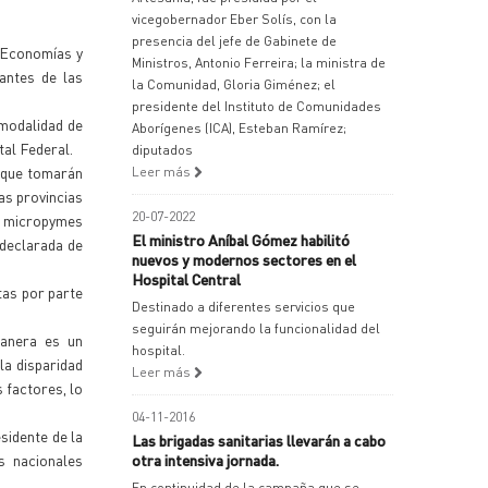
vicegobernador Eber Solís, con la
presencia del jefe de Gabinete de
e Economías y
Ministros, Antonio Ferreira; la ministra de
antes de las
la Comunidad, Gloria Giménez; el
presidente del Instituto de Comunidades
 modalidad de
Aborígenes (ICA), Esteban Ramírez;
tal Federal.
diputados
o que tomarán
Leer más
as provincias
20-07-2022
as micropymes
El ministro Aníbal Gómez habilitó
 declarada de
nuevos y modernos sectores en el
Hospital Central
tas por parte
Destinado a diferentes servicios que
seguirán mejorando la funcionalidad del
manera es un
hospital.
la disparidad
Leer más
s factores, lo
04-11-2016
sidente de la
Las brigadas sanitarias llevarán a cabo
s nacionales
otra intensiva jornada.
En continuidad de la campaña que se