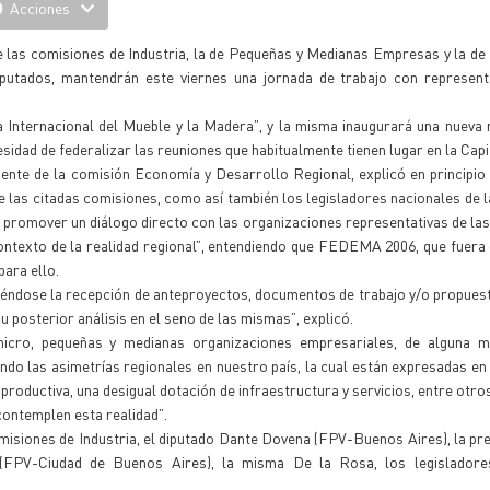
Acciones
e las comisiones de Industria, la de Pequeñas y Medianas Empresas y la d
putados, mantendrán este viernes una jornada de trabajo con represent
 Internacional del Mueble y la Madera”, y la misma inaugurará una nueva
sidad de federalizar las reuniones que habitualmente tienen lugar en la Capi
dente de la comisión Economía y Desarrollo Regional, explicó en principi
e las citadas comisiones, como así también los legisladores nacionales de l
promover un diálogo directo con las organizaciones representativas de l
l contexto de la realidad regional”, entendiendo que FEDEMA 2006, que fuera
para ello.
viéndose la recepción de anteproyectos, documentos de trabajo y/o propues
u posterior análisis en el seno de las mismas”, explicó.
micro, pequeñas y medianas organizaciones empresariales, de alguna 
do las asimetrías regionales en nuestro país, la cual están expresadas en 
 productiva, una desigual dotación de infraestructura y servicios, entre otro
contemplen esta realidad”.
misiones de Industria, el diputado Dante Dovena (FPV-Buenos Aires), la pre
FPV-Ciudad de Buenos Aires), la misma De la Rosa, los legisladore