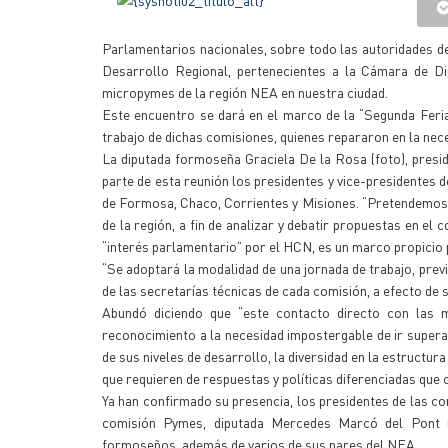
Parlamentarios nacionales, sobre todo las autoridades d
Desarrollo Regional, pertenecientes a la Cámara de Di
micropymes de la región NEA en nuestra ciudad.
Este encuentro se dará en el marco de la “Segunda Feria
trabajo de dichas comisiones, quienes repararon en la nece
La diputada formoseña Graciela De la Rosa (foto), presi
parte de esta reunión los presidentes y vice-presidentes d
de Formosa, Chaco, Corrientes y Misiones. “Pretendemos 
de la región, a fin de analizar y debatir propuestas en e
“interés parlamentario” por el HCN, es un marco propicio 
“Se adoptará la modalidad de una jornada de trabajo, pre
de las secretarías técnicas de cada comisión, a efecto de s
Abundó diciendo que “este contacto directo con las 
reconocimiento a la necesidad impostergable de ir superan
de sus niveles de desarrollo, la diversidad en la estructura
que requieren de respuestas y políticas diferenciadas que 
Ya han confirmado su presencia, los presidentes de las co
comisión Pymes, diputada Mercedes Marcó del Pont (
formoseños, además de varios de sus pares del NEA.