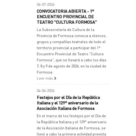
04-07-2026
CONVOCATORIA ABIERTA - 1°
ENCUENTRO PROVINCIAL DE
TEATRO "CULTURA FORMOSA"
La Subsecretaría de Cultura de la
Provincia de Formosa convoca a elencos,
grupos y compañías teatrales de todo el
territorio provincial a participar del 1°
Encuentro Provincial de Teatro "Cultura
Formosa", que se llevará a cabo los días
7, 8 y 9 de agosto de 2026, en la ciudad de
Formosa.
Leer más
04-06-2026
Festejos por el Día de la República
Italiana y el 129° aniversario de la
Asociación Italiana de Formosa
En el marco de los festejos por el Día de
la República Italiana y el 129° aniversario
de la Asociación Italiana de Formosa, se
llevó a cabo la primera actividad prevista