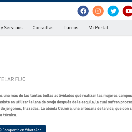
y Servicios
Consultas
Turnos
Mi Portal
TELAR FIJO
es una más de las tantas bellas actividades qué realizan las mujeres campes
te en utilizar la lana de oveja después de la esquila, la cual sufren proce
, de jergones, frazadas. La abuela Celmira, una artesana de la vida, que con 
a técnica.
Compartir en WhatsApp