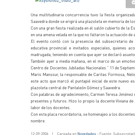
Una multitudinaria concurrencia tuvo la fiesta organiza
Saavedra donde se erigirá una plazoleta en memoria de los
Con una gran fiesta realizada en el salón cubierto de la E
en una amena velada en la que no faltaron la actuación de 
El evento contó con la presencia del subsecretario d
educativa provincial e invitados especiales, quienes 
madrugada, teniendo en cuenta que ayer se declaró asueto y
También ayer a media mañana, en el marco de un emotivo
Centro de Docentes Jubiladas Nacionales “ 11 de Septiembr
Maris Manssur, la responsable de Caritas Formosa, Nelida
este acto que marcó el puntapié inicial de este nuevo es
plazoleta central de Pantaleón Gómez y Saavedra.
Con palabras de agradecimiento, Carmen Teresa Jiménez de
presentes y futuros. Hizo lo propio la docente Viviana d
labor de los docentes.
Con esta placa recordatoria, se homenajeo a los docentes ju
nombre.
12-09-2006
|
Cargada en
Novedades
- Fuente: Subsecretar