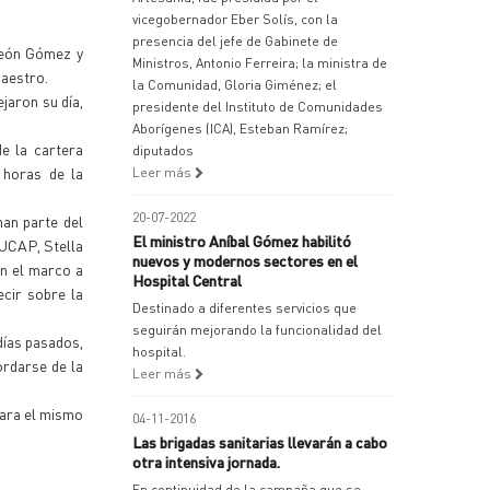
vicegobernador Eber Solís, con la
presencia del jefe de Gabinete de
aleón Gómez y
Ministros, Antonio Ferreira; la ministra de
maestro.
la Comunidad, Gloria Giménez; el
jaron su día,
presidente del Instituto de Comunidades
Aborígenes (ICA), Esteban Ramírez;
e la cartera
diputados
 horas de la
Leer más
20-07-2022
an parte del
El ministro Aníbal Gómez habilitó
 UCAP, Stella
nuevos y modernos sectores en el
on el marco a
Hospital Central
ecir sobre la
Destinado a diferentes servicios que
seguirán mejorando la funcionalidad del
días pasados,
hospital.
ordarse de la
Leer más
evara el mismo
04-11-2016
Las brigadas sanitarias llevarán a cabo
otra intensiva jornada.
En continuidad de la campaña que se