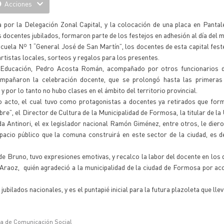
Acciones
da por la Delegación Zonal Capital, y la colocación de una placa en Pant
 docentes jubilados, formaron parte de los festejos en adhesión al día del 
scuela Nº 1 “General José de San Martín”, los docentes de esta capital feste
artistas locales, sorteos y regalos para los presentes.
e Educación, Pedro Acosta Román, acompañado por otros funcionarios d
acompañaron la celebración docente, que se prolongó hasta las primeras
 por lo tanto no hubo clases en el ámbito del territorio provincial.
 acto, el cual tuvo como protagonistas a docentes ya retirados que form
e”, el Director de Cultura de la Municipalidad de Formosa, la titular de la
 Antinori, el ex legislador nacional Ramón Giménez, entre otros, le dier
pacio público que la comuna construirá en este sector de la ciudad, es d
 Bruno, tuvo expresiones emotivas, y recalco la labor del docente en los 
e Araoz, quién agradeció a la municipalidad de la ciudad de Formosa por ac
bilados nacionales, y es el puntapié inicial para la futura plazoleta que ll
ía de Comunicación Social