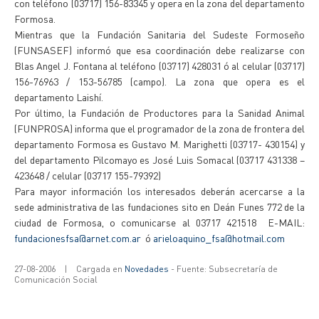
con teléfono (03717) 156-83345 y opera en la zona del departamento
Formosa.
Mientras que la Fundación Sanitaria del Sudeste Formoseño
(FUNSASEF) informó que esa coordinación debe realizarse con
Blas Angel J. Fontana al teléfono (03717) 428031 ó al celular (03717)
156-76963 / 153-56785 (campo). La zona que opera es el
departamento Laishí.
Por último, la Fundación de Productores para la Sanidad Animal
(FUNPROSA) informa que el programador de la zona de frontera del
departamento Formosa es Gustavo M. Marighetti (03717- 430154) y
del departamento Pilcomayo es José Luis Somacal (03717 431338 –
423648 / celular (03717 155-79392)
Para mayor información los interesados deberán acercarse a la
sede administrativa de las fundaciones sito en Deán Funes 772 de la
ciudad de Formosa, o comunicarse al 03717 421518 E-MAIL:
fundacionesfsa@arnet.com.ar
ó
arieloaquino_fsa@hotmail.com
27-08-2006
|
Cargada en
Novedades
- Fuente: Subsecretaría de
Comunicación Social