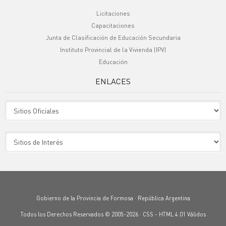
Licitaciones
Capacitaciones
Junta de Clasificación de Educación Secundaria
Instituto Provincial de la Vivienda (IPV)
Educación
ENLACES
Sitio Oficiales
Sitio de Interes
Gobierno de la Provincia de Formosa · República Argentina
Todos los Derechos Reservados © 2005-2026 ·
CSS
-
HTML 4.01
Válidos