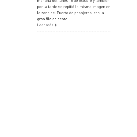
mañana del lunes 10 de octubre y también
por la tarde se repitió la misma imagen en
la zona del Puerto de pasajeros, con la
gran fila de gente .
Leer más