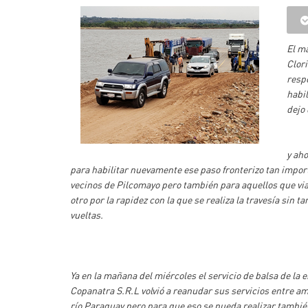
El m
Clor
resp
habi
dejo 
y aho
para habilitar nuevamente ese paso fronterizo tan impor
vecinos de Pilcomayo pero también para aquellos que via
otro por la rapidez con la que se realiza la travesía sin ta
vueltas.
Ya en la mañana del miércoles el servicio de balsa de la
Copanatra S.R.L volvió a reanudar sus servicios entre 
río Paraguay pero para que eso se pueda realizar tambi