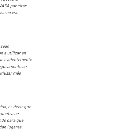
NASA por citar
ase en ese
a sean
 a utilizar en
que evidentemente
seguramente en
utilizar más
lsa, es decir que
ncuentra en
ando para que
rdan lugares