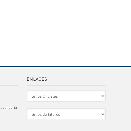
ENLACES
Sitio Oficiales
Secundaria
Sitio de Interes
)