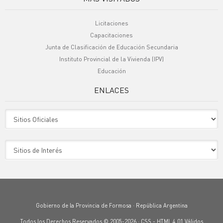
Licitaciones
Capacitaciones
Junta de Clasificación de Educación Secundaria
Instituto Provincial de la Vivienda (IPV)
Educación
ENLACES
Sitio Oficiales
Sitio de Interes
Gobierno de la Provincia de Formosa · República Argentina
Todos los Derechos Reservados © 2005-2026 ·
CSS
-
HTML 4.01
Válidos