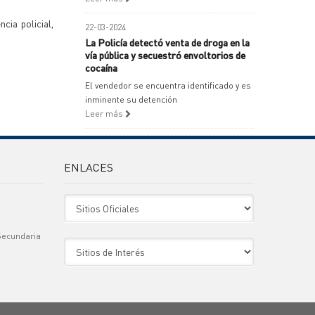
cia policial,
22-03-2024
La Policía detectó venta de droga en la
vía pública y secuestró envoltorios de
cocaína
El vendedor se encuentra identificado y es
inminente su detención
Leer más
ENLACES
Sitio Oficiales
Secundaria
Sitio de Interes
)