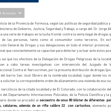
Acciones
licía de la Provincia de Formosa, según las políticas de seguridad pública y
inisterio de Gobierno, Justicia, Seguridad y Trabajo, a cargo del Dr. Jorge 
za una serie de trabajos en la lucha frontal contra la venta ilegal de drogas 
d de las personas, tanto como el consumidor como terceros. En est
ción General de Drogas y sus delegaciones en todo el interior provincial
nal que constantemente se capacitan para detectar y actuar ante estos pos
s así que los efectivos de la Delegación de Drogas Peligrosas de la locali
aban a cabo tareas investigativas con intervención del Juzgado de I
ccional Contra el Narcocrimen, por la presunta distribución de drogas (p
 del barrio San José Obrero de la nombrada localidad, lugar donde los i
a solicitar la correspondiente orden de allanamiento una vivienda de esa ci
 narcóticos de la citada localidad y de El Colorado, con la colaboración de
 del Departamento Informaciones Policiales, de la Policía Científica y la 
iario donde se procedió al
secuestro de unos 80 blíster de diferentes ps
es, celulares, además de un rifle calibre 22 con cartuchos
, elemento po
vención de la Justicia ordinaria.