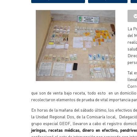
La Po
del M
reali
salu
Direc
perso
Tal e
llev
Corre
que son de venta bajo receta, todo esto en un domicilio
recolectaron elementos de prueba de vital importancia par
En horas de la mañana del sábado último, los efectivos de
la Unidad Regional Dos, de la Comisaría local, Delegación
grupo especial GEOF, llevaron a cabo el registro domicil
jeringas, recetas médicas, dinero en efectivo, pendriv
confeccionó el acta de intervención por separado con inter