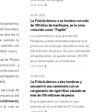
Leer más
04-09-2024
La Policía detuvo a un hombre con más
 lineamientos
de 100 kilos de marihuana, en la zona
Abel González,
conocida como "Papilín"
que afecten la
Lo sorprendieron a la vera del Río
e sentido la
Paraguay cuando intentaba ingresar a la
, cuentan con
provincia con la droga, valuada en más de
ibles casos.
224 millones de pesos. De esa cantidad de
estupefaciente, se puede extraer 301.770
dad de Pirané
dosis destinadas al consumidor
nstrucción y
Leer más
sicofármacos)
nvestigadores
20-08-2024
udad.
La Policía detuvo a dos hombres y
secuestró una camioneta con un
l personal de
cargamento de cigarrillos valuado en
más de 100 millones de pesos
presencia del
icofármacos,
El procedimiento se realizó en una
r el cual se
vivienda de la localidad de El Colorado
Leer más