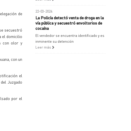
22-03-2024
Delegación de
La Policía detectó venta de droga en la
vía pública y secuestró envoltorios de
cocaína
 se secuestró
El vendedor se encuentra identificado y es
 el domicilio
inminente su detención
a con olor y
Leer más
huana, con un
tificación el
n del Juzgado
lsado por el