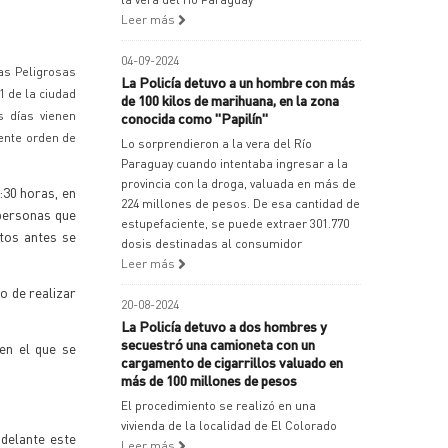
Leer más
04-09-2024
as Peligrosas
La Policía detuvo a un hombre con más
1 de la ciudad
de 100 kilos de marihuana, en la zona
s días vienen
conocida como "Papilín"
iente orden de
Lo sorprendieron a la vera del Río
Paraguay cuando intentaba ingresar a la
provincia con la droga, valuada en más de
2:30 horas, en
224 millones de pesos. De esa cantidad de
 personas que
estupefaciente, se puede extraer 301.770
tos antes se
dosis destinadas al consumidor
Leer más
o de realizar
20-08-2024
La Policía detuvo a dos hombres y
secuestró una camioneta con un
en el que se
cargamento de cigarrillos valuado en
más de 100 millones de pesos
.
El procedimiento se realizó en una
vivienda de la localidad de El Colorado
adelante este
Leer más