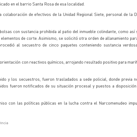
bicado en el barrio Santa Rosa de esa localidad.
a colaboración de efectivos de la Unidad Regional Siete, personal de la 
olsas con sustancia prohibida al patio del inmueble colindante, como así
 elementos de corte. Asimismo, se solicitó otra orden de allanamiento para
procedió al secuestro de cinco paquetes conteniendo sustancia verdos
 orientación con reactivos químicos, arrojando resultado positivo para mari
ido y los secuestros, fueron trasladados a sede policial, donde previa no
idos fueron notificados de su situación procesal y puestos a disposició
so con las políticas públicas en la lucha contra el Narcomenudeo impu
vincia