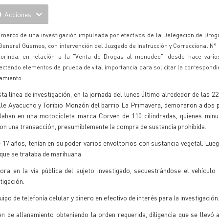
Acciones
 marco de una investigación impulsada por efectivos de la Delegación de Drog
 General Güemes, con intervención del Juzgado de Instrucción y Correccional N° 
lorinda, en relación a la "Venta de Drogas al menudeo", desde hace vario
ectando elementos de prueba de vital importancia para solicitar la correspond
namiento.
ta línea de investigación, en la jornada del lunes último alrededor de las 2
alle Ayacucho y Toribio Monzón del barrio La Primavera, demoraron a dos
ulaban en una motocicleta marca Corven de 110 cilindradas, quienes minu
zaron una transacción, presumiblemente la compra de sustancia prohibida.
e 17 años, tenían en su poder varios envoltorios con sustancia vegetal. Lueg
que se trataba de marihuana.
a en la vía pública del sujeto investigado, secuestrándose el vehículo 
tigación.
po de telefonía celular y dinero en efectivo de interés para la investigación
 de allanamiento obteniendo la orden requerida, diligencia que se llevó 