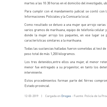
martes a las 10:30 horas en el domicilio del investigado, u
Para cumplir con el mandamiento judicial se contó con l
Informaciones Policiales y la Comisaría local.
Como resultado se detuvo a una mujer que arrojo varias b
varios gramos de marihuana, equipo de telefonía celular y
donde la mujer arrojo los paquetes, en ese lugar se 
características similares a la marihuana.
Todas las sustancias halladas fueron sometidas al test de
peso total de más 1,200 kilogramos.
Los tres detenidos,entre ellos una mujer, el menor reten
menor fue entregado a su progenitor, en tanto los deten
interviniente.
Estos procedimientos forman parte del férreo compromi
Estado provincial.
12-03-2019
|
Cargada en
Drogas
- Fuente: Policía de la Pro