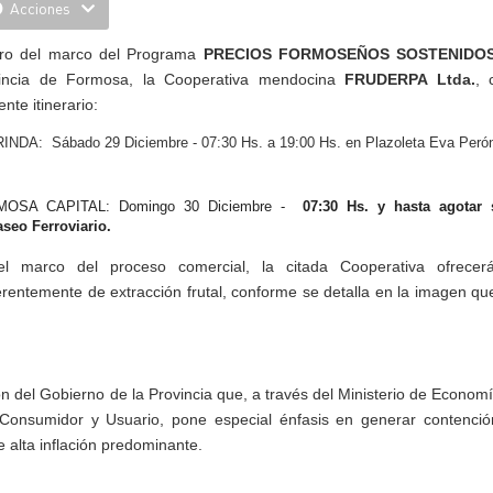
Acciones
ro del marco del Programa
PRECIOS FORMOSEÑOS SOSTENIDO
incia de Formosa, la Cooperativa mendocina
FRUDERPA Ltda.
, 
ente itinerario:
INDA: Sábado 29 Diciembre - 07:30 Hs. a 19:00 Hs. en Plazoleta Eva Peró
MOSA CAPITAL: Domingo 30 Diciembre -
07:30 Hs. y hasta agotar
seo Ferroviario.
l marco del proceso comercial, la citada Cooperativa ofrecer
erentemente de extracción frutal, conforme se detalla en la imagen 
ón del Gobierno de la Provincia que, a través del Ministerio de Econom
onsumidor y Usuario, pone especial énfasis en generar contención
 alta inflación predominante.