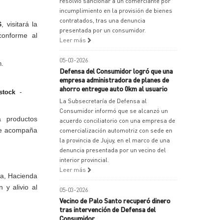
resolvió sancionar a un comerciante por
incumplimiento en la provisión de bienes
contratados, tras una denuncia
S
, visitará la
presentada por un consumidor.
conforme al
Leer más
05-03-2026
n.
Defensa del Consumidor logró que una
empresa administradora de planes de
ahorro entregue auto 0km al usuario
 stock
-
La Subsecretaría de Defensa al
Consumidor informó que se alcanzó un
á productos
acuerdo conciliatorio con una empresa de
que acompaña
comercialización automotriz con sede en
la provincia de Jujuy, en el marco de una
denuncia presentada por un vecino del
interior provincial.
Leer más
ía, Hacienda
 y alivio al
05-03-2026
Vecino de Palo Santo recuperó dinero
tras intervención de Defensa del
Consumidor