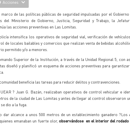
Acciones
 marco de las políticas públicas de seguridad impulsadas por el Gobierno 
és del Ministerio de Gobierno, Justicia, Seguridad y Trabajo, la Jefatu
núa las acciones preventivas en Las Lomitas.
licía intensifica los operativos de seguridad vial, verificación de vehículo
ol de locales bailables y comercios que realizan venta de bebidas alcohóli
io permitido y/o a menores.
mando Superior de la Institución, a través de la Unidad Regional 5, con a
as diseñó y planificó un esquema de acciones preventivas para garantizar
ca.
comunidad beneficia las tareas para reducir delitos y contravenciones.
 UEAR ? Juan G. Bazán, realizaban operativos de control vehicular e iden
etros de la ciudad de Las Lomitas y antes de llegar al control observaron 
se dio a la fuga.
ndo dar alcance a unos 500 metros de un establecimiento ganadero ?Los 
 quienes emanaban un fuerte olor,
observándose en el interior del rodado