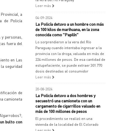
Leer más
Provincial, a
04-09-2024
ra de Policía
La Policía detuvo a un hombre con más
de 100 kilos de marihuana, en la zona
conocida como "Papilín"
s y personas,
Lo sorprendieron a la vera del Río
cas fuera del
Paraguay cuando intentaba ingresar a la
provincia con la droga, valuada en más de
siento en Las
224 millones de pesos. De esa cantidad de
estupefaciente, se puede extraer 301.770
 la seguridad
dosis destinadas al consumidor
Leer más
20-08-2024
tificación de
La Policía detuvo a dos hombres y
una camioneta
secuestró una camioneta con un
cargamento de cigarrillos valuado en
más de 100 millones de pesos
Algarrobos?,
El procedimiento se realizó en una
 un bulto con
vivienda de la localidad de El Colorado
Leer más