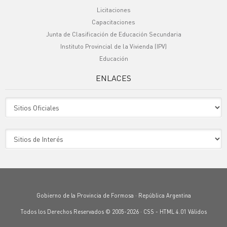
Licitaciones
Capacitaciones
Junta de Clasificación de Educación Secundaria
Instituto Provincial de la Vivienda (IPV)
Educación
ENLACES
Sitio Oficiales
Sitio de Interes
Gobierno de la Provincia de Formosa · República Argentina
Todos los Derechos Reservados © 2005-2026 ·
CSS
-
HTML 4.01
Válidos