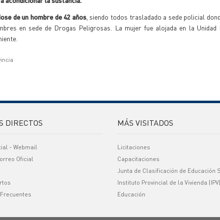
ra acondicionar la sustancia.
ndose de un hombre de 42 años
, siendo todos trasladado a sede policial dond
ombres en sede de Drogas Peligrosas. La mujer fue alojada en la Unidad 
niente.
vincia
S DIRECTOS
MÁS VISITADOS
cial - Webmail
Licitaciones
orreo Oficial
Capacitaciones
Junta de Clasificación de Educación 
rtos
Instituto Provincial de la Vivienda (IPV
 Frecuentes
Educación