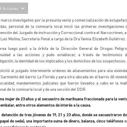
Acciones
 marco investigativo por la presunta venta y comercialización de estupefac
ndas, personal de la comisaría local inició las primeras investigaciones
vención del Juzgado de instrucción y Correccional contra el Narcocrimen, a
Luis Molina, Secretaria Penal a cargo de la Dra Yanina Elizabeth Gutiérrez.
area luego pasó a la órbita de la Dirección General de Drogas Peligro
inuidad a las acciones y pudo establecer, a través de testimonios 
tigación, la identidad de los implicados y los domicilios de los sospechosos.
licitó al juzgado interviniente ordenes de allanamientos para una viviend
 Sarmiento del barrio La Florida y para otra ubicada en el barrio 60 vivien
localidad, mandamientos judiciales que fueron llevados a cabo en la ma
nal de la comisaría local y de una sección del DDR.
na mujer de 23 años y al secuestro de marihuana fraccionada para la vent
e embalar, entre otros elementos de interés a la causa.
a
detención de tres jóvenes de 19, 21 y 23 años, donde se secuestraron d
apel de seda), una importante suma de dinero, balanza, cinco teléfonos c