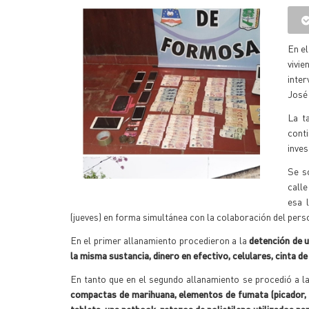
En el
vivie
inter
José 
La t
cont
inves
Se so
calle
esa 
(jueves) en forma simultánea con la colaboración del perso
En el primer allanamiento procedieron a la
detención de u
la misma sustancia, dinero en efectivo, celulares, cinta d
En tanto que en el segundo allanamiento se procedió a l
compactas de marihuana, elementos de fumata (picador, p