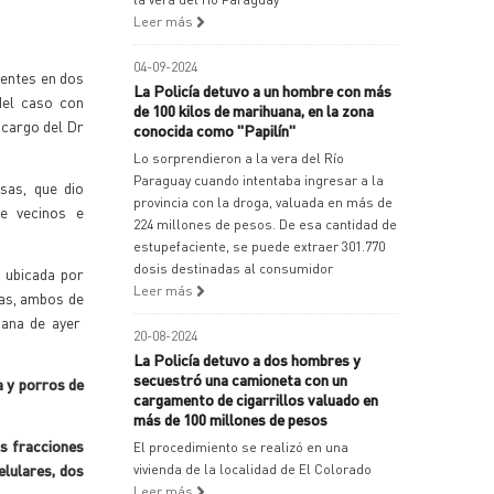
Leer más
04-09-2024
ientes en dos
La Policía detuvo a un hombre con más
 del caso con
de 100 kilos de marihuana, en la zona
 cargo del Dr
conocida como "Papilín"
Lo sorprendieron a la vera del Río
Paraguay cuando intentaba ingresar a la
sas, que dio
provincia con la droga, valuada en más de
de vecinos e
224 millones de pesos. De esa cantidad de
estupefaciente, se puede extraer 301.770
dosis destinadas al consumidor
a ubicada por
Leer más
das, ambos de
ñana de ayer
20-08-2024
La Policía detuvo a dos hombres y
secuestró una camioneta con un
a y porros de
cargamento de cigarrillos valuado en
más de 100 millones de pesos
os fracciones
El procedimiento se realizó en una
elulares, dos
vivienda de la localidad de El Colorado
Leer más