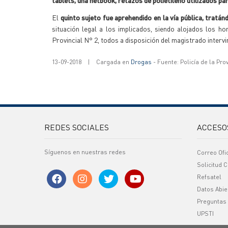
tablets, una netbook, retazos de polietileno utilizados pa
El
quinto sujeto fue aprehendido en la vía pública, tratá
situación legal a los implicados, siendo alojados los h
Provincial N° 2, todos a disposición del magistrado intervi
13-09-2018
|
Cargada en
Drogas
- Fuente: Policía de la Pro
REDES SOCIALES
ACCESO
Síguenos en nuestras redes
Correo Ofi
Solicitud C
Refsatel
Datos Abie
Preguntas
UPSTI