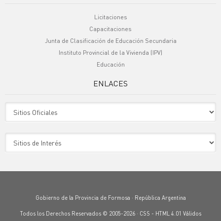
Licitaciones
Capacitaciones
Junta de Clasificación de Educación Secundaria
Instituto Provincial de la Vivienda (IPV)
Educación
ENLACES
Sitio Oficiales
Sitio de Interes
Gobierno de la Provincia de Formosa · República Argentina
Todos los Derechos Reservados © 2005-2026 ·
CSS
-
HTML 4.01
Válidos