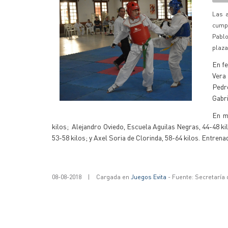
Las a
cump
Pablo
plaza
En fe
Vera
Pedro
Gabri
En m
kilos; Alejandro Oviedo, Escuela Aguilas Negras, 44-48 k
53-58 kilos; y Axel Soria de Clorinda, 58-64 kilos. Entren
08-08-2018
|
Cargada en
Juegos Evita
- Fuente: Secretaría