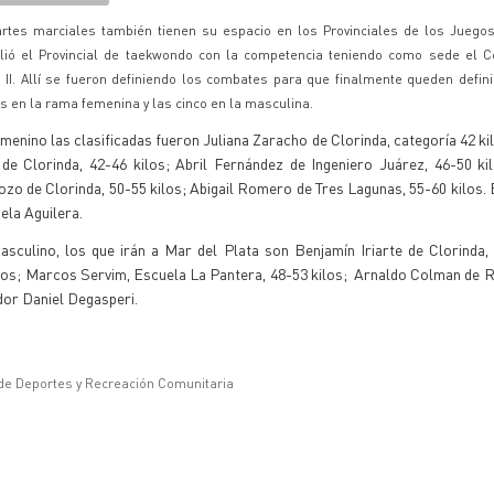
rtes marciales también tienen su espacio en los Provinciales de los Juegos 
lió el Provincial de taekwondo con la competencia teniendo como sede el 
 II. Allí se fueron definiendo los combates para que finalmente queden defin
s en la rama femenina y las cinco en la masculina.
menino las clasificadas fueron Juliana Zaracho de Clorinda, categoría 42 ki
 de Clorinda, 42-46 kilos; Abril Fernández de Ingeniero Juárez, 46-50 ki
zo de Clorinda, 50-55 kilos; Abigail Romero de Tres Lagunas, 55-60 kilos.
ela Aguilera.
asculino, los que irán a Mar del Plata son Benjamín Iriarte de Clorinda,
ilos; Marcos Servim, Escuela La Pantera, 48-53 kilos; Arnaldo Colman de 
ador Daniel Degasperi.
 de Deportes y Recreación Comunitaria