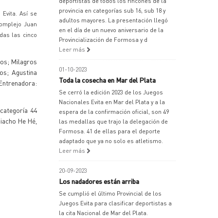
deportistas de todos los rincones de la
provincia en categorías sub 16, sub 18 y
Evita. Así se
adultos mayores. La presentación llegó
Complejo Juan
en el día de un nuevo aniversario de la
idas las cinco
Provincialización de Formosa y d
Leer más
los; Milagros
01-10-2023
los; Agustina
Toda la cosecha en Mar del Plata
 Entrenadora:
Se cerró la edición 2023 de los Juegos
Nacionales Evita en Mar del Plata y a la
 categoría 44
espera de la confirmación oficial, son 49
Riacho He Hé,
las medallas que trajo la delegación de
Formosa. 41 de ellas para el deporte
adaptado que ya no solo es atletismo.
Leer más
20-09-2023
Los nadadores están arriba
Se cumplió el último Provincial de los
Juegos Evita para clasificar deportistas a
la cita Nacional de Mar del Plata.