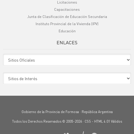
Licitaciones
Capacitaciones
Junta de Clasificación de Educación Secundaria
Instituto Provincial de la Vivienda (IPV)
Educación
ENLACES
Sitio Oficiales
Sitio de Interes
Gobierno de la Provincia de Formosa · República Argentina
Todos los Derechos Reservados © 2005-2026 ·
CSS
-
HTML 4.01
Válidos