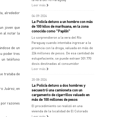
Leer más
ta, alrededor
04-09-2024
La Policía detuvo a un hombre con más
de 100 kilos de marihuana, en la zona
 un joven que
conocida como "Papilín"
n al notar la
Lo sorprendieron a la vera del Río
Paraguay cuando intentaba ingresar a la
tándose de un
provincia con la droga, valuada en más de
su poder tres
224 millones de pesos. De esa cantidad de
estupefaciente, se puede extraer 301.770
y un teléfono
dosis destinadas al consumidor
Leer más
se trataba de
20-08-2024
La Policía detuvo a dos hombres y
ro Juárez, en
secuestró una camioneta con un
cargamento de cigarrillos valuado en
más de 100 millones de pesos
o por razones
El procedimiento se realizó en una
vivienda de la localidad de El Colorado
Leer más