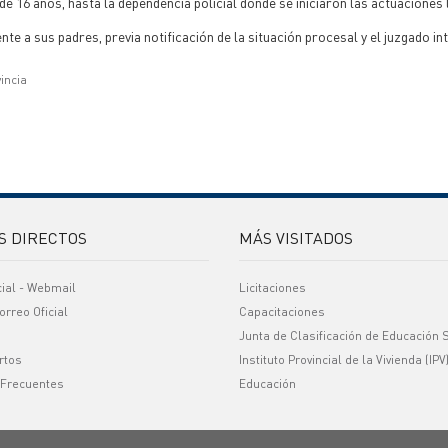
 16 años, hasta la dependencia policial donde se iniciaron las actuaciones 
a sus padres, previa notificación de la situación procesal y el juzgado int
vincia
S DIRECTOS
MÁS VISITADOS
cial - Webmail
Licitaciones
orreo Oficial
Capacitaciones
Junta de Clasificación de Educación 
rtos
Instituto Provincial de la Vivienda (IPV
 Frecuentes
Educación