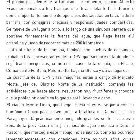
El propio presidente de la Comisión de Fomento, Ignacio Alberto
Frasqueri encabeza los trabajos que lleva adelante la institución,
con un importante número de operarios destacados en la zona de la
barrera, con consignas precisas y responsabilidades compartidas.
Se mueve de un lugar a otro, a lo largo de una sinuosa barrera que
sostiene férreamente la fuerza del agua, que llega hasta allí
cristalina y luego de recorrer más de 200 kilómetros.
Junto al titular de la comuna, también con huellas de cansancio,
trababan los representantes de la DPV, que siempre está donde se
registran emergencias, como en el caso de la sequía, en Pirané,
Comandante Fontana, Palo Santo, Laguna Blanca y otros lugares.
La cuadrilla de la DPV y las máquinas están a cargo de Marcelo
Motta, jefe del Distrito Norte de la institución, comanda las
actividades que hasta ahora, resultaron muy fructíferas y provoca
que la población confíe en lo que se está llevando a cabo.
El riacho Monte Lindo, que luego- hacia el este- se junta con su
homónimo Chico para desembocar a la altura de Dalmacia, al río
Paraguay, está prácticamente anegando grandes sectores de esta
zona de la provincia. Y una gran masa de agua amenaza a Colonia
Pastoril, que merced a este trabajo, no se inundó, como ha ocurrido
lamentablemente en dos ocasiones, hace muchos años, cuyas