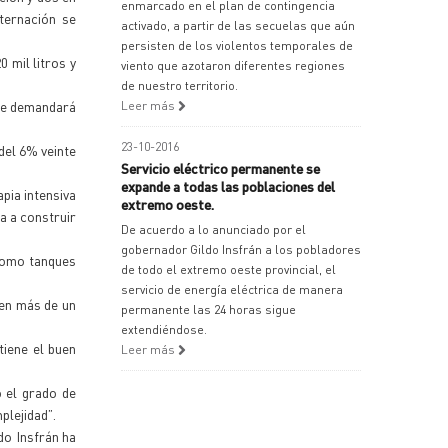
enmarcado en el plan de contingencia
nternación se
activado, a partir de las secuelas que aún
persisten de los violentos temporales de
 mil litros y
viento que azotaron diferentes regiones
de nuestro territorio.
que demandará
Leer más
23-10-2016
del 6% veinte
Servicio eléctrico permanente se
expande a todas las poblaciones del
pia intensiva
extremo oeste.
a a construir
De acuerdo a lo anunciado por el
gobernador Gildo Insfrán a los pobladores
 como tanques
de todo el extremo oeste provincial, el
servicio de energía eléctrica de manera
 en más de un
permanente las 24 horas sigue
extendiéndose.
tiene el buen
Leer más
 el grado de
plejidad”.
do Insfrán ha