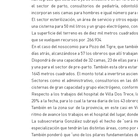
el sector de parto, consultorios de pediatría, odontol
incorporan seis camas para hombres e igual número para m
El sector esterilización, un área de servicio y otros equ
una cisterna para 50 mil litros y un grupo electrógeno, co
La superficie del terreno es de diez mil metros cuadrados
que se vuelquen recursos por .266.934.
En el caso del nosocomio para Pozo del Tigre, que tambié
días atrás, alcanzándose a 57 los obreros que allí trabajan
Dispondrá de una capacidad de 32 camas, 23 de ellas para i
y una para el sector de pre-parto. También esta obra estar
1645 metros cuadrados. El monto total a invertirse asciend
Sectores como el administrativo, consultorios en las dif
cisternas de gran capacidad y grupo electrógeno, conform
Respecto a los trabajos del hospital de Villa Dos Trece, 
20% a la fecha, para lo cual la tarea diaria de los 43 obre
También en la zona sur de la provincia, en este casi en 
ritmo de avance los trabajos en el hospital del lugar, don
La subsecretaria González subrayó el hecho de “será mu
especialización que tendrán las distintas áreas, como por 
También ponderó que “uno de los pilares fundamentales del 