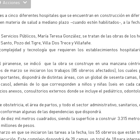
Acciones
s a cinco diferentes hospitales que se encuentran en construcción en dife
o en materia de salud a mediano plazo –cuando estén habilitados-, a la fec
 Servicios Públicos, María Teresa González, se tratan de las obras de los h
Santo, Pozo del Tigre, Villa Dos Trece y Villafañe.
mplejidad y tecnología que requieren los establecimientos hospitalar
tal piranense, se indicó que la obra se construye en una manzana céntri
s de marzo se iniciaron los trabajos (85 obreros afectados), los cuales
portantes, dispondrá de distintas áreas, con un global de sesenta camas, 
caso), además de lo que corresponden a niños y niñas (seis en cada cas
cios anexos, consultorios externos donde se incluye el pediátrico, odontolo
 obstetricia, el área de partos, y todo el sector administrativo, sanitarios,
, conforman algunas de las dependencias que dispondrá.
s de diez mil metros cuadrados, siendo la superficie a construir 3.315 metr
s millones de pesos.
arzo en que se iniciaron las tareas a la fecha, los 55 obreros que están tr
jecución. Este complejo dispondrá de 20 camas, un total de 18 para interna