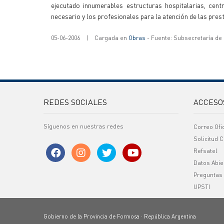
ejecutado innumerables estructuras hospitalarias, cent
necesario y los profesionales para la atención de las pres
05-06-2006
|
Cargada en
Obras
- Fuente: Subsecretaría de
REDES SOCIALES
ACCESO
Síguenos en nuestras redes
Correo Ofi
Solicitud C
Refsatel
Datos Abie
Preguntas
UPSTI
Gobierno de la Provincia de Formosa · República Argentina