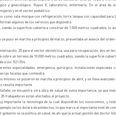
ógico y ginecológico. Rayos X, laboratorio, enfermería. En el área de i
ujeres y en el sector pediátrico.
ipos como sala-morgue con refrigeración, torre tanque con capacidad para 20
nforman algunos de los servicios que dispondrá.
, siendo la superficie cubierta a construir de 1.500 metros cuadrados, lo 
n se puso en marcha a principios de marzo, presentaba un avance del orden 
nternación, 25 para el sector obstetricia, una para recuperación, dos en tera
á sobre un terreno de 10.000 metros cuadrados, siendo la superficie cubiert
e a los .521.554.
erentes especialidades, emergencia, quirúrgico, instalaciones especiales
an las facetas que contendrá.
los mismos se pusieron en marcha a principios de abril, y se lleva avanzada
ros resulta importante
Villafañe, se encuentra otra obra de salud de suma importancia, ya que man
de 35 trabajadores están afectados al proyecto.
y importante la tecnología de la cual dispondrán los nosocomios, y todo
ejemplo se los dotará de poliductos, lo que marca el importante nivel de com
gobierno es la política en salud, de ahí que la actual gestión del doctor Gil