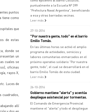
como epicentro al barrio Colluccio,
puntualmente a la Escuela Nº 399
"Prefectura Naval Argentina", beneficiando
rentes puntos
a esa y otras barriadas vecinas.
ha tiene como
Leer más
ospitales que
27-10-2016
"Por nuestra gente, todo" en el barrio
ios de estas
Emilio Tomás.
En las últimas horas se activó el amplio
ca, donde se
programa de actividades, servicios y
 presentan un
labores comunitarias enmarcados en el
las cuales se
próximo operativo solidario "Por nuestra
o), oficinas
gente, todo", el cual se desarrollará en el
barrio Emilio Tomás de esta ciudad.
gía, rayos X,
Leer más
 etc. Luces de
26-10-2016
Gobierno mantiene "alerta" y acentúa
os cuadrados,
despliegue asistencial por tormentas.
El Comando de Emergencia Provincial
abajando allí
mantiene el "alerta" y todo el despliegue
ción y dos en