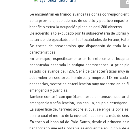
Se encuentran en franco avance las obras correspondiente
de la provincia, que además de su alto y positivo impact
beneficio extra la ocupación plena de casi 300 obreros.
De acuerdo a lo explicado por la subsecretaria de Obras y
están siendo ejecutados en las localidades de Pirané, Palo 
Se tratan de nosocomios que dispondrán de toda la co
características.
En principio, específicamente en lo referente al hospi
encontraba asentada la antigua desmotadora. A principio
estado de avance del 12%. Será de características muy im
subdividen en sectores hombres y mujeres (12 en cada 
necesarias, sector de esterilización muy moderno en edifi
emergencia y guardias.
También contará con quirófano, terapia intensiva, sector de
emergencia y señalización, una capilla, grupo electrógeno
La superficie del terreno sobre el cual se erige la obra e
con lo cual el monto de la inversión asciende a más de sei
En torno al hospital de Palo Santo, desde el primero de m
han logrado que esta obra ya se encuentre en un 15% de e