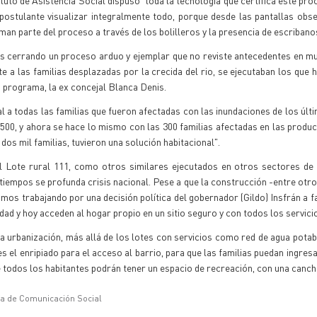
stituto de Asistencia Social dispuso toda la tecnología que certifica este pr
ostulante visualizar integralmente todo, porque desde las pantallas obs
rman parte del proceso a través de los bolilleros y la presencia de escribano
s cerrando un proceso arduo y ejemplar que no reviste antecedentes en m
 a las familias desplazadas por la crecida del rio, se ejecutaban los que 
 programa, la ex concejal Blanca Denis.
l a todas las familias que fueron afectadas con las inundaciones de los últ
500, y ahora se hace lo mismo con las 300 familias afectadas en las produc
dos mil familias, tuvieron una solución habitacional".
el Lote rural 111, como otros similares ejecutados en otros sectores de 
 tiempos se profunda crisis nacional. Pese a que la construcción -entre ot
mos trabajando por una decisión política del gobernador (Gildo) Insfrán a f
dad y hoy acceden al hogar propio en un sitio seguro y con todos los servici
a urbanización, más allá de los lotes con servicios como red de agua potab
s el enripiado para el acceso al barrio, para que las familias puedan ingresa
todos los habitantes podrán tener un espacio de recreación, con una cancha
ía de Comunicación Social