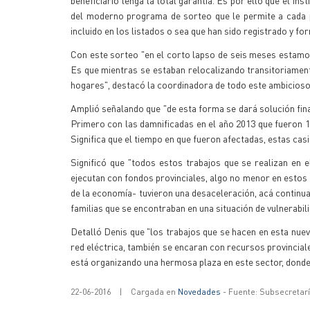
beneficiario tenga la total garantía. Es por ello que el In
del moderno programa de sorteo que le permite a cada p
incluido en los listados o sea que han sido registrado y fo
Con este sorteo "en el corto lapso de seis meses estamo
Es que mientras se estaban relocalizando transitoriamente
hogares", destacó la coordinadora de todo este ambicioso
Amplió señalando que "de esta forma se dará solución fina
Primero con las damnificadas en el año 2013 que fueron 1
Significa que el tiempo en que fueron afectadas, estas casi 
Significó que "todos estos trabajos que se realizan en 
ejecutan con fondos provinciales, algo no menor en estos
de la economía- tuvieron una desaceleración, acá continua
familias que se encontraban en una situación de vulnerabili
Detalló Denis que "los trabajos que se hacen en esta nuev
red eléctrica, también se encaran con recursos provinciale
está organizando una hermosa plaza en este sector, donde 
22-06-2016
|
Cargada en
Novedades
- Fuente: Subsecretar