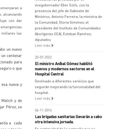
vicegobernador Eber Solís, con la
 comenzaran a
presencia del jefe de Gabinete de
do, alcanzando
Ministros, Antonio Ferreira; la ministra de
cluye con dar
la Comunidad, Gloria Giménez; el
s emergencias
presidente del Instituto de Comunidades
 millares las
Aborígenes (ICA), Esteban Ramírez;
diputados
Leer más
cabo un nuevo
e un centenar
20-07-2022
icionado para
El ministro Aníbal Gómez habilitó
 seguro o que
nuevos y modernos sectores en el
Hospital Central
Destinado a diferentes servicios que
 esa nueva y
seguirán mejorando la funcionalidad del
hospital.
Leer más
 Malich y de
gar Pérez, se
04-11-2016
Las brigadas sanitarias llevarán a cabo
otra intensiva jornada.
rantía a cada
En continuidad de la campaña que se