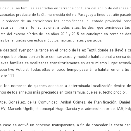
 de que las familias asentadas en terrenos por fuera del anillo de defensas
vacuadas producto de la última crecida del rio Paraguay a fines del año pasa
o alrededor de un trescientas las damnificadas, el estado provincial con
esta definitiva en lo habitacional a todas ellas. Es decir que tomándose la
cto del exceso hídrico de los años 2013 y 2015, se concluyen en cerca de dos
ias beneficiadas con estos módulos habitacionales y servicios.
e destacó ayer por la tarde en el predio de la ex Textil donde se llevó a 
o que beneficio con un lote con servicios y módulo habitacional a cerca d
uevas familias relocalizadas transitoriamente en este mismo lugar acond
portivo Policial. Todas ellas en poco tiempo pasarán a habitar en un sitio
Lote 111.
 los nombres de quienes accedían a determinada localización dentro de
os de los anhelos más preciados en toda familia, que es el techo propio".
bel González, de la Comunidad, Aníbal Gómez, de Planificación, Daniel
PV, Marcelo Ugelli, el concejal Hugo García y el administrador del IAS, Ed
e caso se activó un proceso transparente, a fin de conceder la torta ga