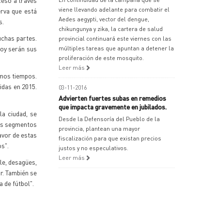
oceso a través
viene llevando adelante para combatir el
erva que está
Aedes aegypti, vector del dengue,
s.
chikungunya y zika, la cartera de salud
uchas partes.
provincial continuará este viernes con las
hoy serán sus
múltiples tareas que apuntan a detener la
proliferación de este mosquito.
Leer más
imos tiempos.
idas en 2015.
03-11-2016
Advierten fuertes subas en remedios
que impacta gravemente en jubilados.
la ciudad, se
Desde la Defensoría del Pueblo de la
ros segmentos
provincia, plantean una mayor
avor de estas
fiscalización para que existan precios
os".
justos y no especulativos.
Leer más
le, desagües,
r. También se
 de fútbol".