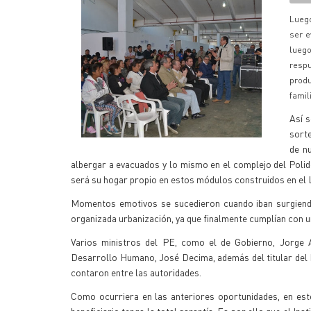
Luego
ser e
lueg
respu
produ
famil
Así s
sorte
de n
albergar a evacuados y lo mismo en el complejo del Polide
será su hogar propio en estos módulos construidos en el 
Momentos emotivos se sucedieron cuando iban surgiendo
organizada urbanización, ya que finalmente cumplían con un
Varios ministros del PE, como el de Gobierno, Jorge A
Desarrollo Humano, José Decima, además del titular del I
contaron entre las autoridades.
Como ocurriera en las anteriores oportunidades, en est