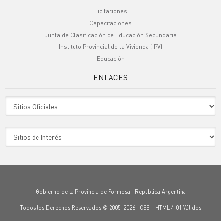
Licitaciones
Capacitaciones
Junta de Clasificación de Educación Secundaria
Instituto Provincial de la Vivienda (IPV)
Educación
ENLACES
Sitio Oficiales
Sitio de Interes
Gobierno de la Provincia de Formosa · República Argentina
Todos los Derechos Reservados © 2005-2026 ·
CSS
-
HTML 4.01
Válidos