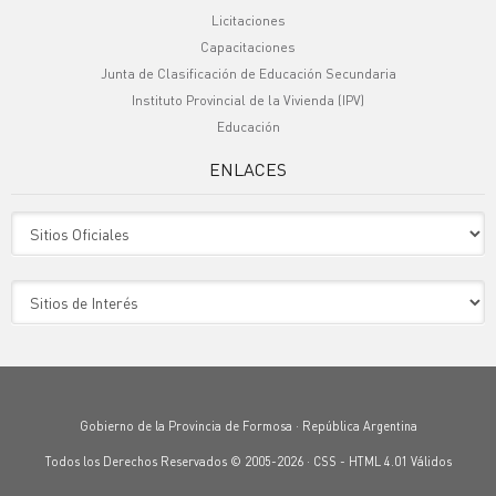
Licitaciones
Capacitaciones
Junta de Clasificación de Educación Secundaria
Instituto Provincial de la Vivienda (IPV)
Educación
ENLACES
Sitio Oficiales
Sitio de Interes
Gobierno de la Provincia de Formosa · República Argentina
Todos los Derechos Reservados © 2005-2026 ·
CSS
-
HTML 4.01
Válidos