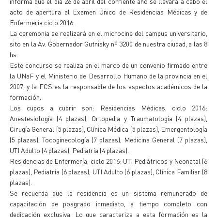
informa que el día 26 de abril del corriente año se llevará a cabo el
acto de apertura al Examen Único de Residencias Médicas y de
Enfermería ciclo 2016.
La ceremonia se realizará en el microcine del campus universitario,
sito en la Av. Gobernador Gutnisky nº 3200 de nuestra ciudad, a las 8
hs.
Este concurso se realiza en el marco de un convenio firmado entre
la UNaF y el Ministerio de Desarrollo Humano de la provincia en el
2007, y la FCS es la responsable de los aspectos académicos de la
formación.
Los cupos a cubrir son: Residencias Médicas, ciclo 2016:
Anestesiología (4 plazas), Ortopedia y Traumatología (4 plazas),
Cirugía General (5 plazas), Clínica Médica (5 plazas), Emergentología
(5 plazas), Tocoginecología (7 plazas), Medicina General (7 plazas),
UTI Adulto (4 plazas), Pediatría (4 plazas).
Residencias de Enfermería, ciclo 2016: UTI Pediátricos y Neonatal (6
plazas), Pediatría (6 plazas), UTI Adulto (6 plazas), Clínica Familiar (8
plazas).
Se recuerda que la residencia es un sistema remunerado de
capacitación de posgrado inmediato, a tiempo completo con
dedicación exclusiva. Lo que caracteriza a esta formación es la