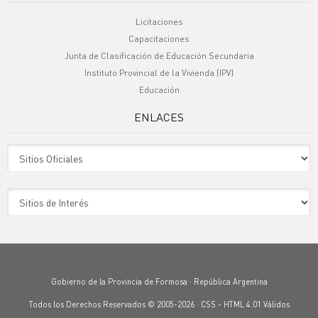
Licitaciones
Capacitaciones
Junta de Clasificación de Educación Secundaria
Instituto Provincial de la Vivienda (IPV)
Educación
ENLACES
Sitio Oficiales
Sitio de Interes
Gobierno de la Provincia de Formosa · República Argentina
Todos los Derechos Reservados © 2005-2026 ·
CSS
-
HTML 4.01
Válidos