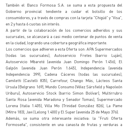
También el Banco Formosa S.A. se suma a esta propuesta del
Gobierno provincial tendiente a cuidar el bolsillo de los
consumidores, y a través de compras con la tarjeta "Chigüé" y "Visa",
en 2 y hasta 6 cuotas sin interés.
A partir de la colaboración de los comercios adheridos y sus
sucursales, se alcanzará a casi medio centenar de puntos de venta
en la ciudad, logrando una cobertura geográfica importante.
Los comercios que adhieren a esta Oferta son: APA Supermercados
(todas las sucursales), Autoservicio Fretes (barrio Luján),
Autoservicio Mbareté (avenida Juan Domingo Perón 1.456), El
Galpón (avenida Juan Perón 1.645), Independencia (avenida
Independencia 399), Cadena Cáceres (todas las sucursales),
Camiletti (Castelli 835), Carrefour, Chango Más, Lácteos Santa
Ursula (Belgrano 169), Mundo Consumo (Vélez Sársfield y Napoleón
Uriburu), Autoservicio Stock (barrio Simon Bolívar), Multirrubro
Santa Rosa (avenida Maradona y Senador Tomas), Supermercado
Lorena (Italia 1.405), Villa Mo (Trinidad González 826), La Pame
(Mitre 183), Javi (Lelong 1.400) y El Super (avenida 25 de Mayo 376).
Además, se suma otra interesante iniciativa: la "Fruti Oferta
Formoseña", consistente en una canasta de frutas y verduras a