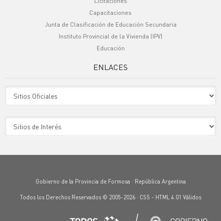
Licitaciones
Capacitaciones
Junta de Clasificación de Educación Secundaria
Instituto Provincial de la Vivienda (IPV)
Educación
ENLACES
Sitio Oficiales
Sitio de Interes
Gobierno de la Provincia de Formosa · República Argentina
Todos los Derechos Reservados © 2005-2026 ·
CSS
-
HTML 4.01
Válidos