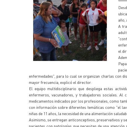
Desde
ubica
año, 
A tra
adul
"cont
enfe
el di
Adem
Papa
paci
enfermedades", para lo cual se organizan charlas con dis
mayor frecuencia, explicó el director.
El equipo multidisciplinario que despliega estas activ
enfermeros, vacunadores, y trabajadores sociales. Al co
medicamentos indicados por los profesionales, como tamb
con información sobre diferentes temáticas como "el la
niñas de 11 años, la necesidad de una alimentación saluda
Asimismo, se entregan anticonceptivos, preservativos y se
pacientes con patologías que necesitan de una atención 