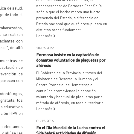
vicegobernador de Formosa,Eber Solís,
lica de salud,
señaló que el hecho marca una fuerte
go de todo el
presencia del Estado, a diferencia del
Estado nacional que quitó presupuesto en
 embarazados,
distintas áreas fundament
s se realizan
Leer más
pacientes con
ras", detalló
28-07-2022
Formosa insiste en la captación de
donantes voluntarios de plaquetas por
 muestras de
aféresis
captación de
El Gobierno de la Provincia, a través del
revención de
Ministerio de Desarrollo Humano y el
 aparecen con
Centro Provincial de Hemoterapia,
continúan promoviendo la donación
odontólogos,
voluntaria y habitual de plaquetas por el
gratuita, los
método de aféresis, en todo el territorio.
os educativos
Leer más
ación HPV en
01-12-2016
Si detectamos
En el Día Mundial de la Lucha contra el
y allí se les
Sida habrá actividades de difusión