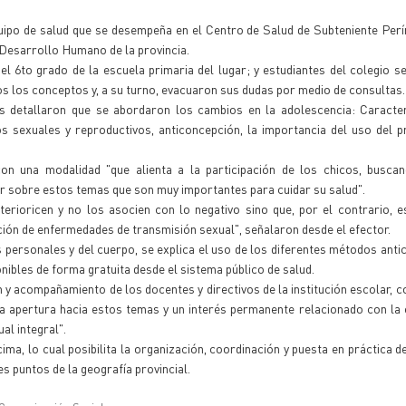
uipo de salud que se desempeña en el Centro de Salud de Subteniente Perí
e Desarrollo Humano de la provincia.
l 6to grado de la escuela primaria del lugar; y estudiantes del colegio s
s los conceptos y, a su turno, evacuaron sus dudas por medio de consultas.
s detallaron que se abordaron los cambios en la adolescencia: Caracte
 sexuales y reproductivos, anticoncepción, la importancia del uso del p
on una modalidad "que alienta a la participación de los chicos, busca
r sobre estos temas que son muy importantes para cuidar su salud".
erioricen y no los asocien con lo negativo sino que, por el contrario, 
nción de enfermedades de transmisión sexual", señalaron desde el efector.
 personales y del cuerpo, se explica el uso de los diferentes métodos anti
onibles de forma gratuita desde el sistema público de salud.
 y acompañamiento de los docentes y directivos de la institución escolar, c
 apertura hacia estos temas y un interés permanente relacionado con la 
al integral".
a, lo cual posibilita la organización, coordinación y puesta en práctica de
s puntos de la geografía provincial.