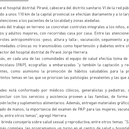
 el hospital distrital Pirané, cabecera del distrito sanitario VI de la red púb
do a unos 110 km de la capital provincial se efectúan diariamente y a lo lar
atenciones a los pacientes de la localidad y zonas aledañas.
vés del trabajo en terreno se concretan controles integrales a los niños,
tos y adultos mayores, con recorridas casa por casa. Entre las atencione
roles antropométricos -peso, altura y talla-, vacunación, seguimiento a 
rmedades crónicas no transmisibles como hipertensión y diabetes entre ot
rector del hospital distrital de Pirané Jorge Herrera.
ás, en cada una de las comunidades el equipo de salud efectúa toma de
nicolaou (PAP), ecografías a embarazadas "y también la captación y re
entes, como asimismo la promoción de hábitos saludables para la p
tintos temas en las que se priorizan las patologías prevalentes y las que
idades está conformado por médicos clínicos, generalistas y pediatras; 
ncluir con los servicios y asistencia proveen a las familias, de forma 
ién leche y suplementos alimentarios. Además, entregan materiales gráfic
vado de manos, la importancia del examen de PAP para las mujeres, vacun
ble, entre otros temas", agregó Herrera.
 brinda consejería sobre salud sexual y reproductiva, entre otros temas. "
más compleja, les programamos un turno en el centro de salud u hospital 