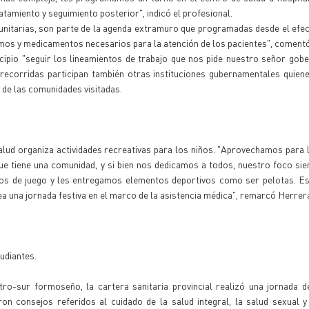
tamiento y seguimiento posterior", indicó el profesional.
munitarias, son parte de la agenda extramuro que programadas desde el efec
umos y medicamentos necesarios para la atención de los pacientes", comentó
cipio "seguir los lineamientos de trabajo que nos pide nuestro señor gob
recorridas participan también otras instituciones gubernamentales quien
y de las comunidades visitadas.
salud organiza actividades recreativas para los niños. "Aprovechamos para l
ue tiene una comunidad, y si bien nos dedicamos a todos, nuestro foco si
ipos de juego y les entregamos elementos deportivos como ser pelotas. E
ea una jornada festiva en el marco de la asistencia médica", remarcó Herrer
udiantes.
ro-sur formoseño, la cartera sanitaria provincial realizó una jornada d
ron consejos referidos al cuidado de la salud integral, la salud sexual 