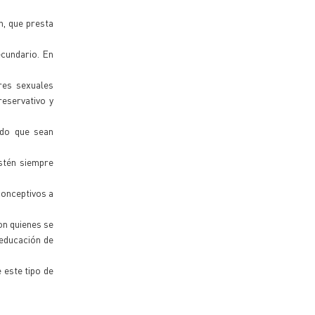
n, que presta
ecundario. En
res sexuales
reservativo y
ndo que sean
estén siempre
conceptivos a
on quienes se
educación de
 este tipo de