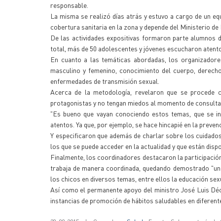
responsable.
La misma se realizó días atrás y estuvo a cargo de un eq
cobertura sanitaria en la zona y depende del Ministerio d
De las actividades expositivas formaron parte alumnos de
total, más de 50 adolescentes y jóvenes escucharon atento
En cuanto a las temáticas abordadas, los organizadore
masculino y femenino, conocimiento del cuerpo, derechos
enfermedades de transmisión sexual.
Acerca de la metodología, revelaron que se procede c
protagonistas y no tengan miedos al momento de consulta
"Es bueno que vayan conociendo estos temas, que se int
atentos. Ya que, por ejemplo, se hace hincapié en la preve
Y especificaron que además de charlar sobre los cuidados
los que se puede acceder en la actualidad y que están disp
Finalmente, los coordinadores destacaron la participación
trabaja de manera coordinada, quedando demostrado "una
los chicos en diversos temas, entre ellos la educación sexu
Así como el permanente apoyo del ministro José Luis Décim
instancias de promoción de hábitos saludables en diferente