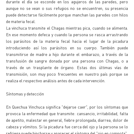
durante el día se esconde en los agujeros de las paredes, pero
aunque no se vean o sus refugios no se encuentren, su presencia
puede detectarse fácilmente porque manchan las paredes con hilos
de materia fecal.
La vinchuca transmite el Chagas mientras pica, cuando se alimenta.
En ese momento defeca y cuando la persona se rasca arrastrando
los parásitos de la materia fecal hacia el lugar de la picadura
introduciendo así los parásitos en su cuerpo. También puede
transmitirse de madre a hijo durante el embarazo, a través de la
transfusión de sangre donada por una persona con Chagas, o a
través de un trasplante de órgano. Estas dos últimas vías de
transmisión, son muy poco frecuentes en nuestro país porque se
realiza el respectivo análisis antes de cada intervención.
Síntomas y detección
En Quechua Vinchuca significa "dejarse caer", por los síntomas que
provoca la enfermedad que transmite: cansancio, irritabilidad, falta
de apetito, malestar en general, fiebre prolongada, diarrea, dolor de
cabeza y vómitos. Si la picadura fue cerca del ojo y la persona se lo
refriega puede hincharse y aparecer el síntoma del "ojo en compota".