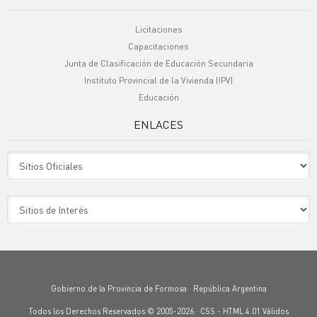
Licitaciones
Capacitaciones
Junta de Clasificación de Educación Secundaria
Instituto Provincial de la Vivienda (IPV)
Educación
ENLACES
Sitio Oficiales
Sitio de Interes
Gobierno de la Provincia de Formosa · República Argentina
Todos los Derechos Reservados © 2005-2026 ·
CSS
-
HTML 4.01
Válidos