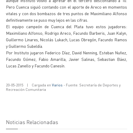
aunque Instituto volvió a apretar en el tercero descontando a 10.
Pero Cuenca siguió contando con el aporte de Areco en momentos
vitales y con dos bombazos de tres puntos de Maximiliano Alfonso
definitivamente se puso muy lejos en las cifras.
El equipo campeón de Cuenca del Plata tuvo estos jugadores:
Maximiliano Alfonso, Rodrigo Areco, Facundo Barberis, Juan Kalyn,
Guillermo Linares, Nicolás Lukach, Lucas Obregón, Facundo Ramos
y Guillermo Subeldía.
Por Instituto jugaron Federico Díaz, David Nenning, Esteban Nuñez,
Facundo Gómez, Fabio Amarilla, Javier Salinas, Sebastian Báez,
Lucas Zanello y Facundo Canesín.
20-05-2015
|
Cargada en
Varios
- Fuente: Secretaría de Deportes y
Recreación Comunitaria
Noticias Relacionadas