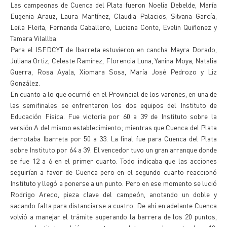
Las campeonas de Cuenca del Plata fueron Noelia Debelde, María
Eugenia Arauz, Laura Martínez, Claudia Palacios, Silvana García,
Leila Fleita, Fernanda Caballero, Luciana Conte, Evelin Quiñonez y
Tamara Vilallba.
Para el ISFDCYT de Ibarreta estuvieron en cancha Mayra Dorado,
Juliana Ortiz, Celeste Ramírez, Florencia Luna, Yanina Moya, Natalia
Guerra, Rosa Ayala, Xiomara Sosa, María José Pedrozo y Liz
González.
En cuanto a lo que ocurrió en el Provincial de los varones, en una de
las semifinales se enfrentaron los dos equipos del Instituto de
Educación Física. Fue victoria por 60 a 39 de Instituto sobre la
versión A del mismo establecimiento; mientras que Cuenca del Plata
derrotaba Ibarreta por 50 a 33. La final fue para Cuenca del Plata
sobre Instituto por 64 a 39. El vencedor tuvo un gran arranque donde
se fue 12 a 6 en el primer cuarto. Todo indicaba que las acciones
seguirían a favor de Cuenca pero en el segundo cuarto reaccionó
Instituto y llegó a ponerse a un punto. Pero en ese momento se lució
Rodrigo Areco, pieza clave del campeón, anotando un doble y
sacando falta para distanciarse a cuatro. De ahí en adelante Cuenca
volvió a manejar el trámite superando la barrera de los 20 puntos,