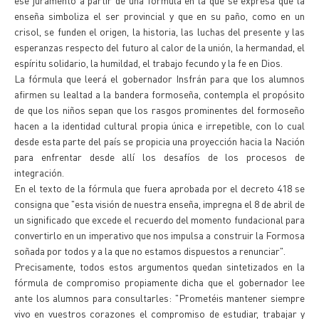
ese juramento a partir de una fórmula en la que se expresa que la
enseña simboliza el ser provincial y que en su paño, como en un
crisol, se funden el origen, la historia, las luchas del presente y las
esperanzas respecto del futuro al calor de la unión, la hermandad, el
espíritu solidario, la humildad, el trabajo fecundo y la fe en Dios.
La fórmula que leerá el gobernador Insfrán para que los alumnos
afirmen su lealtad a la bandera formoseña, contempla el propósito
de que los niños sepan que los rasgos prominentes del formoseño
hacen a la identidad cultural propia única e irrepetible, con lo cual
desde esta parte del país se propicia una proyección hacia la Nación
para enfrentar desde allí los desafíos de los procesos de
integración.
En el texto de la fórmula que fuera aprobada por el decreto 418 se
consigna que "esta visión de nuestra enseña, impregna el 8 de abril de
un significado que excede el recuerdo del momento fundacional para
convertirlo en un imperativo que nos impulsa a construir la Formosa
soñada por todos y a la que no estamos dispuestos a renunciar".
Precisamente, todos estos argumentos quedan sintetizados en la
fórmula de compromiso propiamente dicha que el gobernador lee
ante los alumnos para consultarles: "Prometéis mantener siempre
vivo en vuestros corazones el compromiso de estudiar, trabajar y